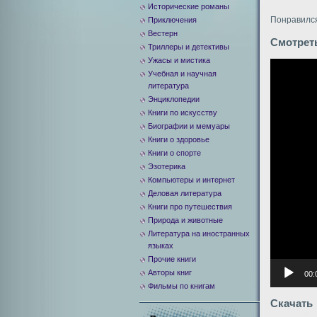
Исторические романы
Понравился
Приключения
Вестерн
Смотрет
Триллеры и детективы
Ужасы и мистика
Видеоплее
Учебная и научная
литература
Энциклопедии
Книги по искусству
Биографии и мемуары
Книги о здоровье
Книги о спорте
Эзотерика
Компьютеры и интернет
Деловая литература
Книги про путешествия
Природа и животные
Литература на иностранных
языках
Прочие книги
Авторы книг
00:
Фильмы по книгам
Скачать