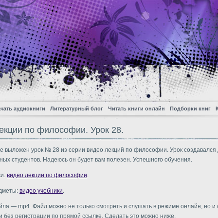
чать аудиокниги
Литературный блог
Читать книги онлайн
Подборки книг
екции по философии. Урок 28.
е выложен урок № 28 из серии видео лекций по философии. Урок создавался
ных студентов. Надеюсь он будет вам полезен. Успешного обучения.
ки:
видео лекции по философии
.
едметы:
видео учебники
.
ла — mp4. Файл можно не только смотреть и слушать в режиме онлайн, но и 
и без регистрации по прямой ссылке. Сделать это можно ниже.