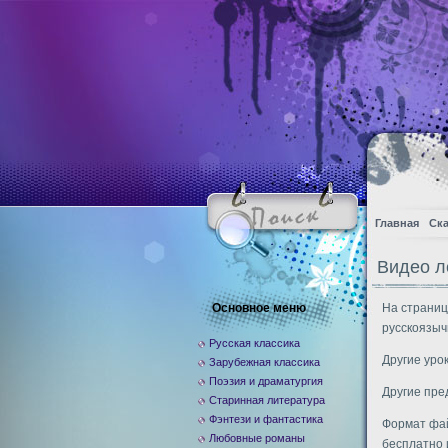
Главная
Ска
Видео л
Основное меню
На страниц
русскоязыч
Русская классика
Другие уро
Зарубежная классика
Поэзия и драматургия
Другие пр
Старинная литература
Фэнтези и фантастика
Формат фай
Любовные романы
бесплатно 