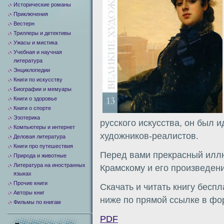
Исторические романы
Приключения
Вестерн
Триллеры и детективы
Ужасы и мистика
Учебная и научная
литература
Энциклопедии
Книги по искусству
Биографии и мемуары
Книги о здоровье
Книги о спорте
Эзотерика
русского искусства, он был 
Компьютеры и интернет
художников-реалистов.
Деловая литература
Книги про путешествия
Перед вами прекрасный ил
Природа и животные
Литература на иностранных
Крамскому и его произведен
языках
Прочие книги
Скачать и читать книгу бесп
Авторы книг
ниже по прямой ссылке в фор
Фильмы по книгам
PDF