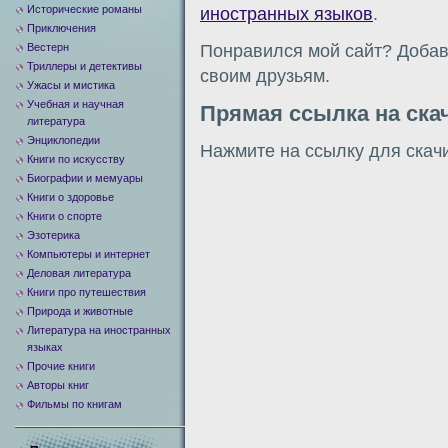
Исторические романы
иностранных языков
.
Приключения
Вестерн
Понравился мой сайт? Добавь
Триллеры и детективы
своим друзьям.
Ужасы и мистика
Учебная и научная
Прямая ссылка на ска
литература
Энциклопедии
Нажмите на ссылку для скач
Книги по искусству
Биографии и мемуары
Книги о здоровье
Книги о спорте
Эзотерика
Компьютеры и интернет
Деловая литература
Книги про путешествия
Природа и животные
Литература на иностранных
языках
Прочие книги
Авторы книг
Фильмы по книгам