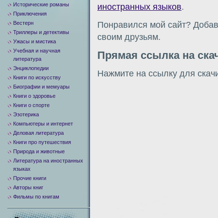
Исторические романы
иностранных языков
.
Приключения
Вестерн
Понравился мой сайт? Добавь
Триллеры и детективы
своим друзьям.
Ужасы и мистика
Учебная и научная
Прямая ссылка на ска
литература
Энциклопедии
Нажмите на ссылку для скач
Книги по искусству
Биографии и мемуары
Книги о здоровье
Книги о спорте
Эзотерика
Компьютеры и интернет
Деловая литература
Книги про путешествия
Природа и животные
Литература на иностранных
языках
Прочие книги
Авторы книг
Фильмы по книгам