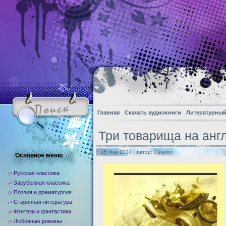
Главная
Скачать аудиокниги
Литературный
Три товарища на анг
15 Фев 2024 | Автор:
Giperion
Основное меню
Русская классика
Зарубежная классика
Поэзия и драматургия
Старинная литература
Фэнтези и фантастика
Любовные романы