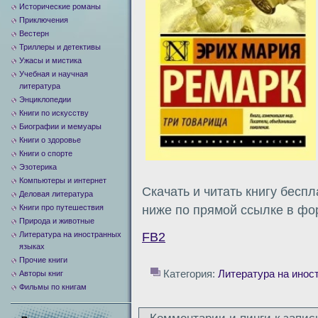
Исторические романы
Приключения
Вестерн
Триллеры и детективы
Ужасы и мистика
Учебная и научная
литература
Энциклопедии
Книги по искусству
Биографии и мемуары
Книги о здоровье
Книги о спорте
Эзотерика
Компьютеры и интернет
Скачать и читать книгу бесп
Деловая литература
Книги про путешествия
ниже по прямой ссылке в фор
Природа и животные
Литература на иностранных
FB2
языках
Прочие книги
Категория:
Литература на инос
Авторы книг
Фильмы по книгам