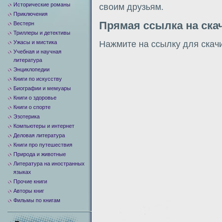
Исторические романы
своим друзьям.
Приключения
Прямая ссылка на ска
Вестерн
Триллеры и детективы
Нажмите на ссылку для скач
Ужасы и мистика
Учебная и научная
литература
Энциклопедии
Книги по искусству
Биографии и мемуары
Книги о здоровье
Книги о спорте
Эзотерика
Компьютеры и интернет
Деловая литература
Книги про путешествия
Природа и животные
Литература на иностранных
языках
Прочие книги
Авторы книг
Фильмы по книгам