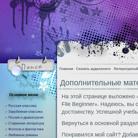
Главная
Скачать аудиокниги
Литературный
Дополнительные мате
Основное меню
На этой странице выложено 
File Beginner». Надеюсь, вы 
Русская классика
достоинству. Успешной учебы
Зарубежная классика
Поэзия и драматургия
Вернуться в основной разде
Старинная литература
Фэнтези и фантастика
Понравился мой сайт? Добавь
Любовные романы