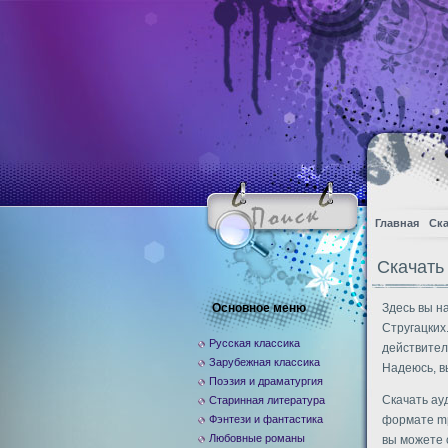
Главная
Ска
Скачать
Основное меню
Здесь вы н
Стругацких
Русская классика
действител
Зарубежная классика
Надеюсь, в
Поэзия и драматургия
Скачать ау
Старинная литература
Фэнтези и фантастика
формате mp
Любовные романы
вы можете 