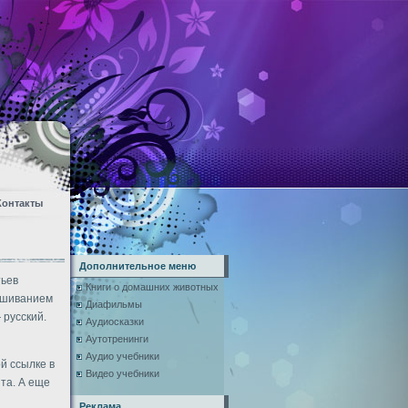
Контакты
Дополнительное меню
тьев
Книги о домашних животных
лушиванием
Диафильмы
 русский.
Аудиосказки
Аутотренинги
Аудио учебники
й ссылке в
Видео учебники
та. А еще
Реклама