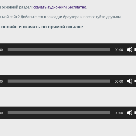
в основной раздел:
скачать аудиокниги бесплатно
.
 мой сайт? Добавьте его в закладки браузера и посоветуйте друзьям.
 онлайн и скачать по прямой ссылке
р
00
00:00
в
в
р
00
00:00
в
г
в
р
00
00:00
в
г
в