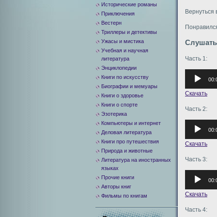
Исторические романы
Вернуться 
Приключения
Вестерн
Понравился
Триллеры и детективы
Ужасы и мистика
Слушать
Учебная и научная
Часть 1:
литература
Энциклопедии
Аудиоплее
Книги по искусству
00:
Биографии и мемуары
Скачать
Книги о здоровье
Книги о спорте
Часть 2:
Эзотерика
Компьютеры и интернет
Аудиоплее
00:
Деловая литература
Книги про путешествия
Скачать
Природа и животные
Часть 3:
Литература на иностранных
языках
Аудиоплее
Прочие книги
00:
Авторы книг
Скачать
Фильмы по книгам
Часть 4: