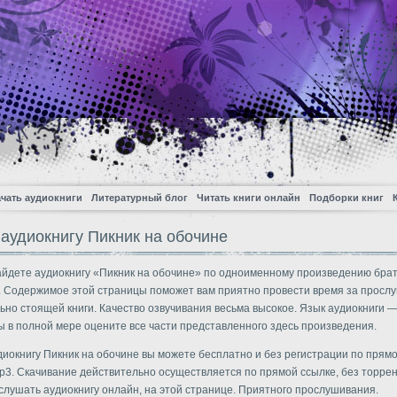
чать аудиокниги
Литературный блог
Читать книги онлайн
Подборки книг
 аудиокнигу Пикник на обочине
айдете аудиокнигу «Пикник на обочине» по одноименному произведению бра
. Содержимое этой страницы поможет вам приятно провести время за прос
ьно стоящей книги. Качество озвучивания весьма высокое. Язык аудиокниги —
ы в полной мере оцените все части представленного здесь произведения.
диокнигу Пикник на обочине вы можете бесплатно и без регистрации по прямо
3. Скачивание действительно осуществляется по прямой ссылке, без торрен
слушать аудиокнигу онлайн, на этой странице. Приятного прослушивания.