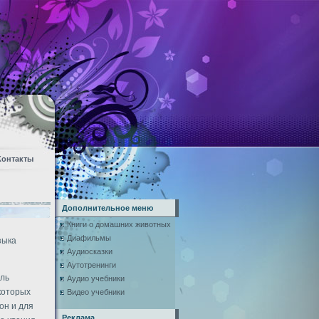
Контакты
Дополнительное меню
Книги о домашних животных
Диафильмы
зыка
Аудиосказки
Аутотренинги
ель
Аудио учебники
 которых
Видео учебники
он и для
Реклама