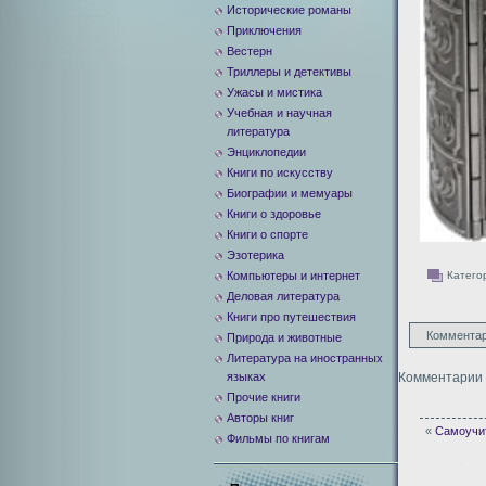
Исторические романы
Приключения
Вестерн
Триллеры и детективы
Ужасы и мистика
Учебная и научная
литература
Энциклопедии
Книги по искусству
Биографии и мемуары
Книги о здоровье
Книги о спорте
Эзотерика
Компьютеры и интернет
Катего
Деловая литература
Книги про путешествия
Комментар
Природа и животные
Литература на иностранных
языках
Комментарии 
Прочие книги
Авторы книг
«
Самоучит
Фильмы по книгам