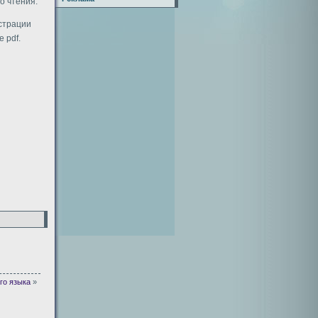
о чтения.
истрации
 pdf.
го языка
»