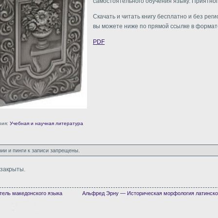
самостоятельного обучения языку. Приятног
Скачать и читать книгу бесплатно и без рег
вы можете ниже по прямой ссылке в формате
PDF
рия:
Учебная и научная литература
ии и пинги к записи запрещены.
закрыты.
ель македонского языка
Альфред Эрну — Историческая морфология латинско