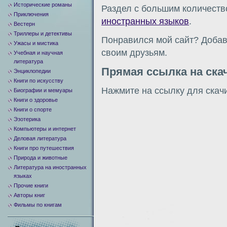
Исторические романы
Раздел с большим количеств
Приключения
иностранных языков
.
Вестерн
Триллеры и детективы
Понравился мой сайт? Добавь
Ужасы и мистика
своим друзьям.
Учебная и научная
литература
Прямая ссылка на ска
Энциклопедии
Книги по искусству
Нажмите на ссылку для скач
Биографии и мемуары
Книги о здоровье
Книги о спорте
Эзотерика
Компьютеры и интернет
Деловая литература
Книги про путешествия
Природа и животные
Литература на иностранных
языках
Прочие книги
Авторы книг
Фильмы по книгам