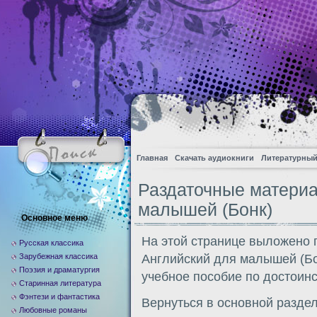
Главная
Скачать аудиокниги
Литературный
Раздаточные матери
малышей (Бонк)
Основное меню
На этой странице выложено
Русская классика
Зарубежная классика
Английский для малышей (Бо
Поэзия и драматургия
учебное пособие по достоинс
Старинная литература
Фэнтези и фантастика
Вернуться в основной разде
Любовные романы