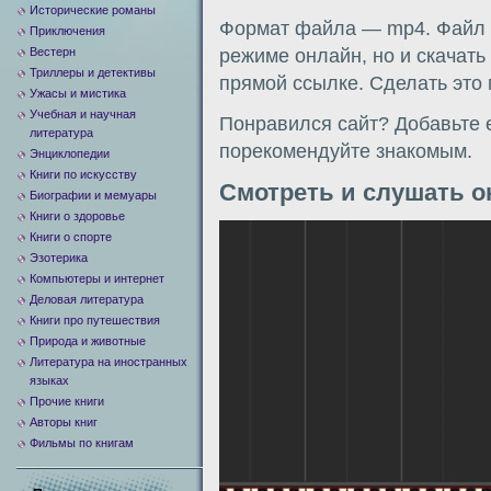
Исторические романы
Формат файла — mp4. Файл м
Приключения
Вестерн
режиме онлайн, но и скачать
Триллеры и детективы
прямой ссылке. Сделать это
Ужасы и мистика
Учебная и научная
Понравился сайт? Добавьте е
литература
порекомендуйте знакомым.
Энциклопедии
Книги по искусству
Смотреть и слушать о
Биографии и мемуары
Книги о здоровье
Видеоплеер
Книги о спорте
Эзотерика
Компьютеры и интернет
Деловая литература
Книги про путешествия
Природа и животные
Литература на иностранных
языках
Прочие книги
Авторы книг
Фильмы по книгам