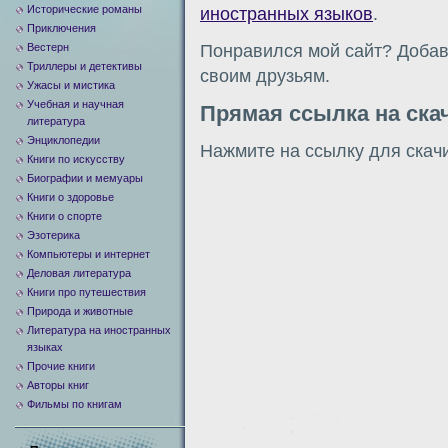
Исторические романы
иностранных языков
.
Приключения
Вестерн
Понравился мой сайт? Добавь
Триллеры и детективы
своим друзьям.
Ужасы и мистика
Учебная и научная
Прямая ссылка на ска
литература
Энциклопедии
Нажмите на ссылку для скач
Книги по искусству
Биографии и мемуары
Книги о здоровье
Книги о спорте
Эзотерика
Компьютеры и интернет
Деловая литература
Книги про путешествия
Природа и животные
Литература на иностранных
языках
Прочие книги
Авторы книг
Фильмы по книгам