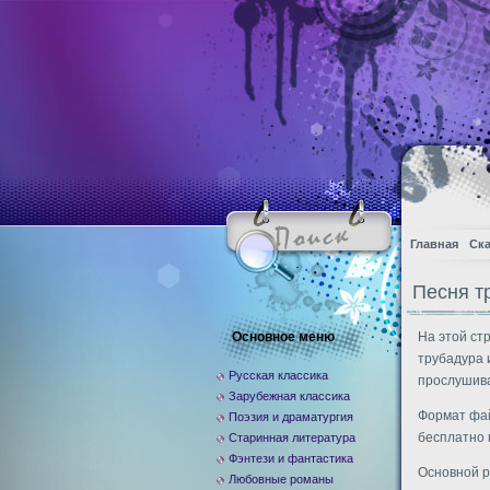
Главная
Ска
Песня т
Основное меню
На этой ст
трубадура 
Русская классика
прослушив
Зарубежная классика
Формат фай
Поэзия и драматургия
бесплатно 
Старинная литература
Фэнтези и фантастика
Основной 
Любовные романы