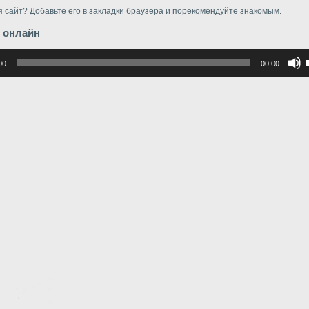
 сайт? Добавьте его в закладки браузера и порекомендуйте знакомым.
 онлайн
р
00
00:00
в
в
г