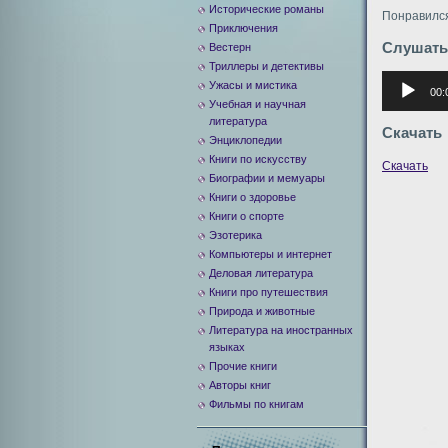
Исторические романы
Понравился
Приключения
Слушать
Вестерн
Триллеры и детективы
Аудиоплее
Ужасы и мистика
00:
Учебная и научная
литература
Скачать
Энциклопедии
Книги по искусству
Скачать
Биографии и мемуары
Книги о здоровье
Книги о спорте
Эзотерика
Компьютеры и интернет
Деловая литература
Книги про путешествия
Природа и животные
Литература на иностранных
языках
Прочие книги
Авторы книг
Фильмы по книгам