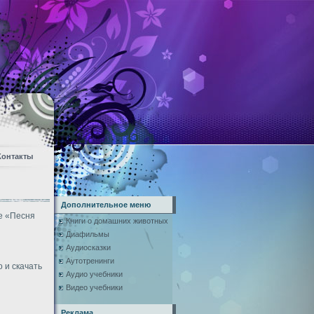
Контакты
Дополнительное меню
е «Песня
Книги о домашних животных
Диафильмы
Аудиосказки
Аутотренинги
 и скачать
Аудио учебники
Видео учебники
Реклама