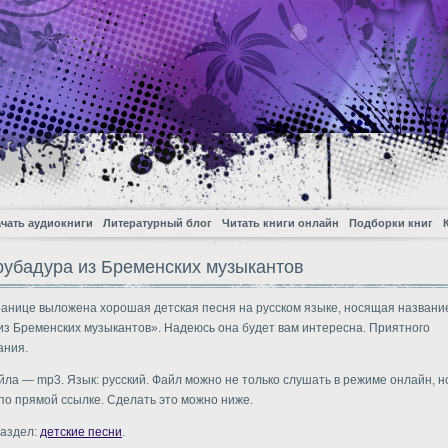
чать аудиокниги
Литературный блог
Читать книги онлайн
Подборки книг
рубадура из Бременских музыкантов
ранице выложена хорошая детская песня на русском языке, носящая названи
из Бременских музыкантов». Надеюсь она будет вам интересна. Приятного
ания.
ла — mp3. Язык: русский. Файл можно не только слушать в режиме онлайн, но
по прямой ссылке. Сделать это можно ниже.
раздел:
детские песни
.