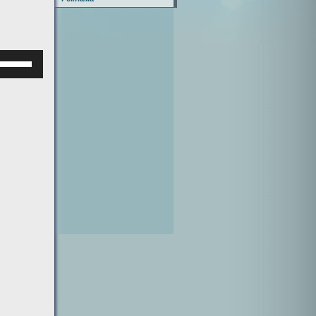
Используйте
клавиши
верх/
низ,
чтобы
увеличить
или
уменьшить
ромкость.