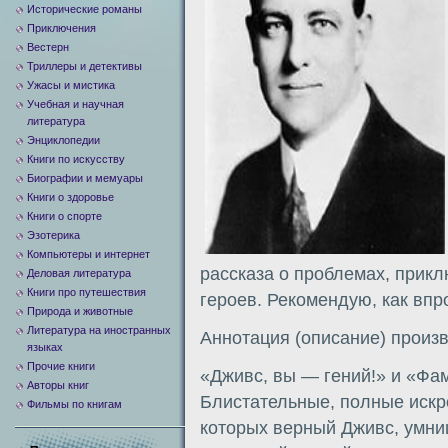
Исторические романы
Приключения
Вестерн
Триллеры и детективы
Ужасы и мистика
Учебная и научная
литература
Энциклопедии
Книги по искусству
Биографии и мемуары
Книги о здоровье
Книги о спорте
Эзотерика
Компьютеры и интернет
рассказа о проблемах, прик
Деловая литература
Книги про путешествия
героев. Рекомендую, как впр
Природа и животные
Литература на иностранных
Аннотация (описание) произ
языках
Прочие книги
«Дживс, вы — гений!» и «Фа
Авторы книг
Блистательные, полные искр
Фильмы по книгам
которых верный Дживс, умниц