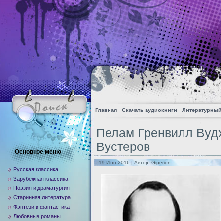
Главная
Скачать аудиокниги
Литературный
Пелам Гренвилл Вуд
Вустеров
Основное меню
19 Июн 2016 | Автор:
Giperion
Русская классика
Зарубежная классика
Поэзия и драматургия
Старинная литература
Фэнтези и фантастика
Любовные романы