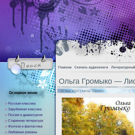
Главная
Скачать аудиокниги
Литературный
Ольга Громыко — Ли
16 Мар 2024 | Автор:
Giperion
Основное меню
Русская классика
Зарубежная классика
Поэзия и драматургия
Старинная литература
Фэнтези и фантастика
Любовные романы