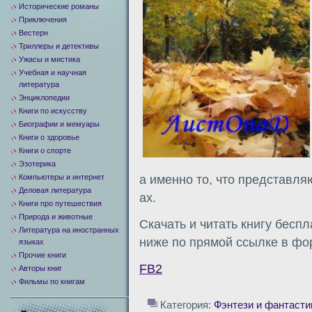
Исторические романы
Приключения
Вестерн
Триллеры и детективы
Ужасы и мистика
Учебная и научная
литература
Энциклопедии
Книги по искусству
Биографии и мемуары
Книги о здоровье
Книги о спорте
Эзотерика
Компьютеры и интернет
а именно то, что представля
Деловая литература
ах.
Книги про путешествия
Природа и животные
Скачать и читать книгу бесп
Литература на иностранных
ниже по прямой ссылке в фор
языках
Прочие книги
FB2
Авторы книг
Фильмы по книгам
Категория:
Фэнтези и фантасти