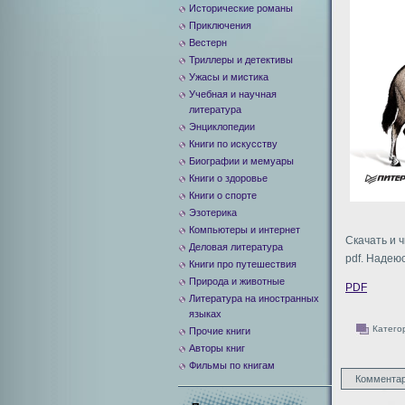
Исторические романы
Приключения
Вестерн
Триллеры и детективы
Ужасы и мистика
Учебная и научная
литература
Энциклопедии
Книги по искусству
Биографии и мемуары
Книги о здоровье
Книги о спорте
Эзотерика
Компьютеры и интернет
Скачать и 
Деловая литература
pdf. Надеюс
Книги про путешествия
Природа и животные
PDF
Литература на иностранных
языках
Катего
Прочие книги
Авторы книг
Фильмы по книгам
Комментар