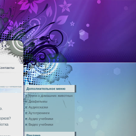
Контакты
Дополнительное меню
Книги о домашних животных
Диафильмы
Аудиосказки
о.
Аутотренинги
орков?
Аудио учебники
ботка
Видео учебники
Реклама