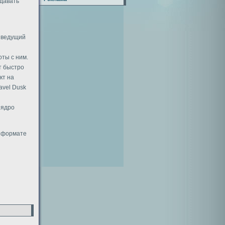
здавать
 ведущий
ты с ним.
т быстро
кт на
avel Dusk
 ядро
в формате