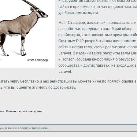
инструментов Laravel позволяют быстро со
сайты и приложения, отличающиеся чистым
удобочитаемым кодом.
Мэтт Стаффер, известный преподаватель и
разработчик, предлагает как общий обзор
фреймворка, так и конкретные примеры рабо
Опытным PHP-разработчикам книга поможе
войти в новую тему, чтобы реализовать прое
Laravel. В издании также раскрыты темы Lar
и Horizon, собрана информация о ресурсах
сообщества и других пакетах, не входящих в
Laravel.
читать книгу бесплатно и без регистрации вы можете ниже по прямой ссылке 
ь, что вы оцените эту книгу по достоинству.
рия:
Компьютеры и интернет
ии и пинги к записи запрещены.