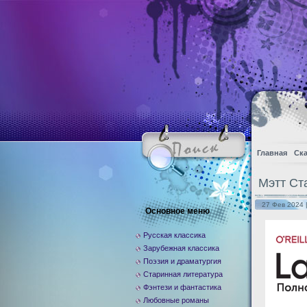
Главная
Ска
Мэтт Ст
27 Фев 2024 
Основное меню
Русская классика
Зарубежная классика
Поэзия и драматургия
Старинная литература
Фэнтези и фантастика
Любовные романы