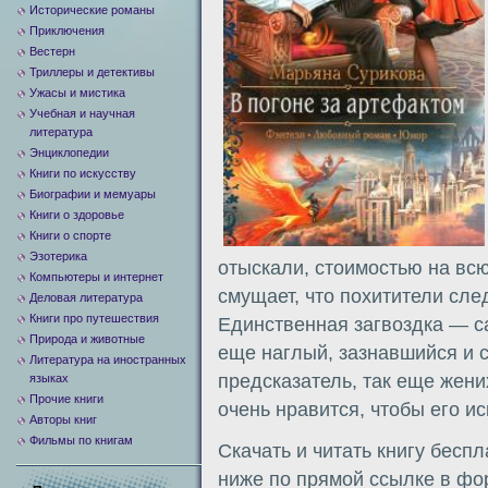
Исторические романы
Приключения
Вестерн
Триллеры и детективы
Ужасы и мистика
Учебная и научная
литература
Энциклопедии
Книги по искусству
Биографии и мемуары
Книги о здоровье
Книги о спорте
Эзотерика
отыскали, стоимостью на всю
Компьютеры и интернет
смущает, что похитители сле
Деловая литература
Книги про путешествия
Единственная загвоздка — с
Природа и животные
еще наглый, зазнавшийся и 
Литература на иностранных
предсказатель, так еще жени
языках
Прочие книги
очень нравится, чтобы его и
Авторы книг
Фильмы по книгам
Скачать и читать книгу бесп
ниже по прямой ссылке в форм