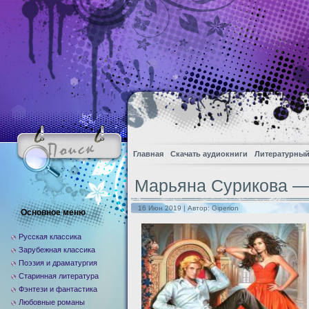
Главная
Скачать аудиокниги
Литературный
Марьяна Сурикова — 
16 Июн 2019 | Автор:
Giperion
Основное меню
Русская классика
Зарубежная классика
Поэзия и драматургия
Старинная литература
Фэнтези и фантастика
Любовные романы