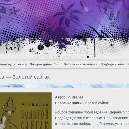
чать аудиокниги
Литературный блог
Читать книги онлайн
Подборки книг
ев — Золотой сайгак
| Автор:
Giperion
Автор:
М. Зверев
Название книги:
Золотой сайгак
Доброе хорошее произведение Зверева о п
Подойдет детям и взрослым. Произведение
относительно небольшое. Рекомендую к про