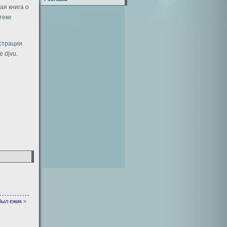
ая книга о
теке
истрации
 djvu.
был ежик
»