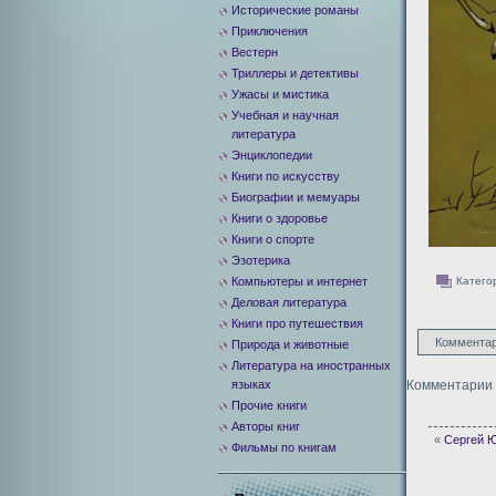
Исторические романы
Приключения
Вестерн
Триллеры и детективы
Ужасы и мистика
Учебная и научная
литература
Энциклопедии
Книги по искусству
Биографии и мемуары
Книги о здоровье
Книги о спорте
Эзотерика
Компьютеры и интернет
Катего
Деловая литература
Книги про путешествия
Комментар
Природа и животные
Литература на иностранных
языках
Комментарии 
Прочие книги
Авторы книг
«
Сергей Ю
Фильмы по книгам