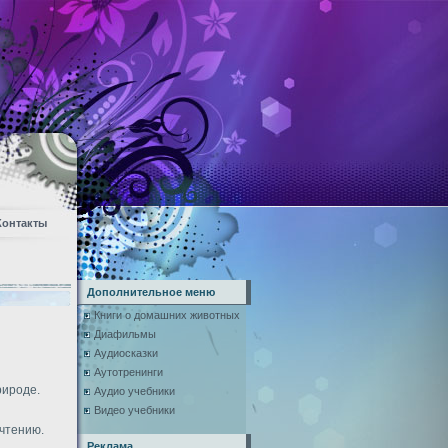
Контакты
Дополнительное меню
Книги о домашних животных
Диафильмы
Аудиосказки
Аутотренинги
рироде.
Аудио учебники
Видео учебники
чтению.
Реклама