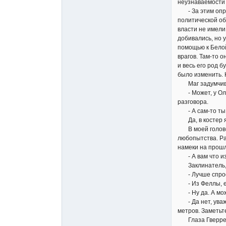
неузнаваемости 
- За этим опред
политической об
власти не имели
добивались, но 
помощью к Белой
врагов. Там-то о
и весь его род б
было изменить. Н
Маг задумчиво 
- Может, у Ольг
разговора.
- А сам-то ты ч
Да, в костер я 
В моей голове р
любопытства. Ра
намеки на прошл
- А вам что изв
Заклинатель, в
- Лучше спроси
- Из Феллы, ес
- Ну да. А мож
- Да нет, уважа
метров. Заметьте
Глаза Гверрела