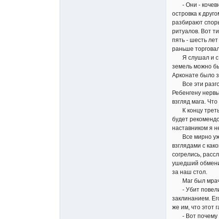
- Они - кочевник
островка к друг
разбирают споры
ритуалов. Вот т
пять - шесть ле
раньше торговал
Я слушал и с не
земель можно бы
Арконате было з
Все эти разгово
Ребенгену нервы
взгляд мага. Чт
К концу третье
будет рекомендо
наставником я не
Все мирно ужин
взглядами с как
согрелись, расс
ушедший обменив
за наш стол.
Маг был мрачен,
- Убит повелит
заклинанием. Ег
же им, что этот
- Вот почему мы