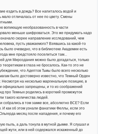
ие ездить в дождь? Все напиталось водой и
ь мало отличалась от нее по цвету. Смены
ютными.
ою вопиющую необразованность в части
едовало меньше шифроваться. Это же придумать надо
обозначало скорее направление исследований, чем
еловека, пусть уважаемого? Взявшись за какой-то
ерь было очевидно, что в библиотеке Академии есть
ода мне предстояло поселиться там...
ей для Мироздания можно было догадаться, только
 теоретикам в глаза не бросалось. Как-то это не
 убеждение, что Адептов Тьмы было всего несколько
м магам было достоверно известно, что Темный Орден
 Несмотря на несколько маргинальную позицию, в
ли официально запрещены, и то из соображений
нд про Темных родились в короткий промежуток
и такого количества людей.
и собрались в том замке все, абсолютно ВСЕ? Если
. И как об этом узнали фанатики Феллы, если это
Ольгерда месяц после нападения, и почему его
ю пыль, а даль тонула в мутной дымке. Я слушал и
ущей жути, или в ней содержался искаженный до