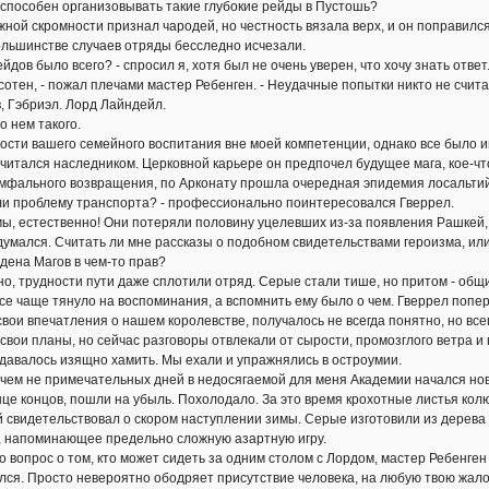
особен организовывать такие глубокие рейды в Пустошь?
ной скромности признал чародей, но честность вязала верх, и он поправился
ольшинстве случаев отряды бесследно исчезали.
ов было всего? - спросил я, хотя был не очень уверен, что хочу знать ответ
тен, - пожал плечами мастер Ребенген. - Неудачные попытки никто не считае
в, Гэбриэл. Лорд Лайндейл.
нем такого.
ти вашего семейного воспитания вне моей компетенции, однако все было и
 считался наследником. Церковной карьере он предпочел будущее мага, кое-ч
мфального возвращения, по Арконату прошла очередная эпидемия лосальтий
 проблему транспорта? - профессионально поинтересовался Гверрел.
 естественно! Они потеряли половину уцелевших из-за появления Рашкей, 
ался. Считать ли мне рассказы о подобном свидетельствами героизма, или
дена Магов в чем-то прав?
 трудности пути даже сплотили отряд. Серые стали тише, но притом - общит
все чаще тянуло на воспоминания, а вспомнить ему было о чем. Гверрел попе
вои впечатления о нашем королевстве, получалось не всегда понятно, но всег
 свои планы, но сейчас разговоры отвлекали от сырости, промозглого ветра 
удавалось изящно хамить. Мы ехали и упражнялись в остроумии.
ем не примечательных дней в недосягаемой для меня Академии начался нов
онце концов, пошли на убыль. Похолодало. За это время крохотные листья ко
й свидетельствовал о скором наступлении зимы. Серые изготовили из дерева
о, напоминающее предельно сложную азартную игру.
опрос о том, кто может сидеть за одним столом с Лордом, мастер Ребенген 
лся. Просто невероятно ободряет присутствие человека, на любую твою жалобу