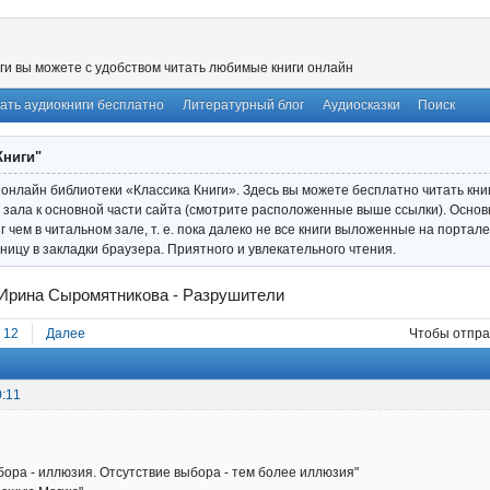
ги вы можете с удобством читать любимые книги онлайн
ать аудиокниги бесплатно
Литературный блог
Аудиосказки
Поиск
Книги"
онлайн библиотеки «Классика Книги». Здесь вы можете бесплатно читать книги
 зала к основной части сайта (смотрите расположенные выше ссылки). Основ
иг чем в читальном зале, т. е. пока далеко не все книги выложенные на порта
ницу в закладки браузера. Приятного и увлекательного чтения.
Ирина Сыромятникова - Разрушители
12
Далее
Чтобы отпра
0:11
а - иллюзия. Отсутствие выбора - тем более иллюзия"