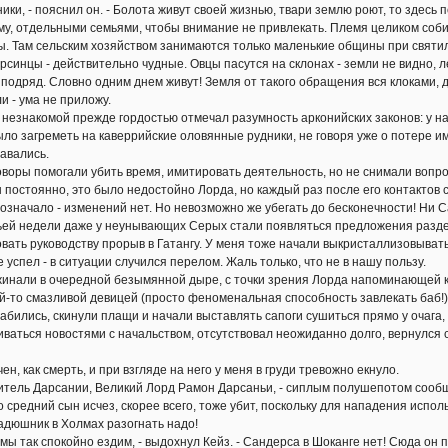
и, - пояснил он. - Болота живут своей жизнью, твари землю роют, то здесь п
ому, отдельными семьями, чтобы внимание не привлекать. Племя целиком собир
. Там сельским хозяйством занимаются только маленькие общины при святили
ирсинцы - действительно чудные. Овцы пасутся на склонах - земли не видно, 
т подряд. Словно одним днем живут! Земля от такого обращения вся клоками, 
и - ума не приложу.
знакомой прежде гордостью отмечал разумность арконийских законов: у на
ло загреметь на каверрийские оловянные рудники, не говоря уже о потере и
авались.
ры помогали убить время, имитировать деятельность, но не снимали вопрос
 постоянно, это было недостойно Лорда, но каждый раз после его контактов
о означало - изменений нет. Но невозможно же убегать до бесконечности! Ни С
й недели даже у неунывающих Серых стали появляться предложения раздели
вать руководству прорыв в Гатангу. У меня тоже начали выкристаллизовыват
 успел - в ситуации случился перелом. Жаль только, что не в нашу пользу.
али в очередной безымянной дыре, с точки зрения Лорда напоминающей к
ой-то смазливой девицей (просто феноменальная способность завлекать баб!)
лабились, скинули плащи и начали выставлять сапоги сушиться прямо у очага,
аться новостями с начальством, отсутствовал неожиданно долго, вернулся 
 как смерть, и при взгляде на него у меня в груди тревожно екнуло.
ель Дарсании, Великий Лорд Рамон Дарсаньи, - сиплым полушепотом сообщи
о средний сын исчез, скорее всего, тоже убит, поскольку для нападения испо
 гадюшник в Холмах разогнать надо!
 так спокойно ездим, - выдохнул Кейз. - Сандерса в Шоканге нет! Сюда он п