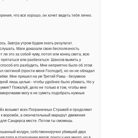
ния, что все хорошо, он хочет видеть тебя лично.
сь. Завтра утром будем знать результат.
 слушать. Маги доказали свою бесполезность
 ли это за собой чуму, потоп или конец света, всю
о прятаться или разбегаться. Шансов выжить у
 способ его разбудить. Мне неприятно было об этом
л скотиной (прости меня Господи!), но он не обладал
бки. Мне пришел на ум Третий Ракш - безумное
ной лишь целью - чтобы удобнее было убивать. Но у
езумия? Пожалуй, дело не только в том, чтобы мне
заморочками могу и не суметь подобрать нужные
йз возьмет всех Пограничных Стражей и продолжит
я к ворожбе, а окончательный маршрут движения
м для Сандерса месте. Потом ты сможешь
мешанный колдун, собственноручно убивший двух
в папа в отношении магов: понту у них много, но в