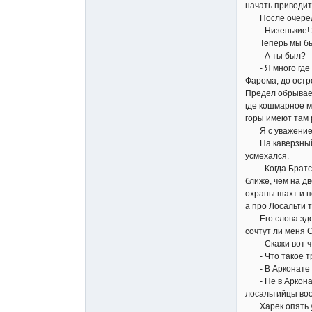
начать приводи
После очередног
- Низенькие! Эт
Теперь мы были 
- А ты был?
- Я много где б
Фарома, до остр
Предел обрывает
где кошмарное м
горы имеют там 
Я с уважением п
На каверзный в
усмехался.
- Когда Братст
ближе, чем на д
охраны шахт и п
а про Лосальти т
Его слова здоро
сочтут ли меня
- Скажи вот что
- Что такое тр
- В Арконате жи
- Не в Арконате
лосальтийцы вооб
Харек опять у