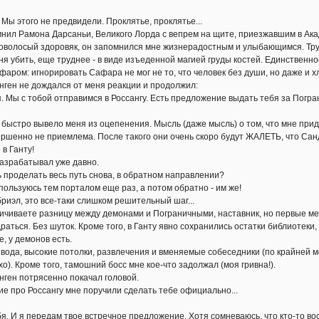
ы этого не предвидели. Проклятье, проклятье...
л Рамона Дарсаньи, Великого Лорда с вепрем на щите, приезжавшим в Ака
волосый здоровяк, он запомнился мне жизнерадостным и улыбающимся. Труд
я убить, еще труднее - в виде изъеденной магией груды костей. Единственно
фаром: игнорировать Сафара не мог не то, что человек без души, но даже и хл
н не дождался от меня реакции и продолжил:
ы с тобой отправимся в Россангу. Есть предложение выдать тебя за Пограни
тро вывело меня из оцепенения. Мысль (даже мысль) о том, что мне приде
ершенно не приемлема. После такого они очень скоро будут ЖАЛЕТЬ, что Сан
в Ганту!
зрабатывал уже давно.
роделать весь путь снова, в обратном направлении?
ьзуюсь тем порталом еще раз, а потом обратно - им же!
эл, это все-таки слишком решительный шаг...
ваете разницу между демонами и Пограничными, наставник, но первые меня
раться. Без шуток. Кроме того, в Ганту явно сохранились остатки библиотеки,
, у демонов есть.
да, высокие потолки, развлечения и вменяемые собеседники (по крайней ме
о). Кроме того, тамошний босс мне кое-что задолжал (моя гривна!).
н потрясенно покачал головой.
про Россангу мне поручили сделать тебе официально...
 И я передам твое встречное предложение. Хотя сомневаюсь, что кто-то вос