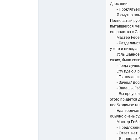
Дарсании.
- Проклятье!! М
Я смутно помни
Полноватый русо
пытавшегося мен
его родство с Са
Мастер Ребенге
- Разделимся. М
у кого и никогда.
Услышанное быс
своих, была сов
- Тогда лучше 
Эту идею я ра
- Ты желаешь п
- Зачем? Воспол
- Знаешь, Гэбри
- Вы преувеличи
этого придется д
необходимое мне
Еда, горячая во
обычно очень сух
Мастер Ребенге
- Предложение 
- Ответ: нет.
- Я понял тебя.