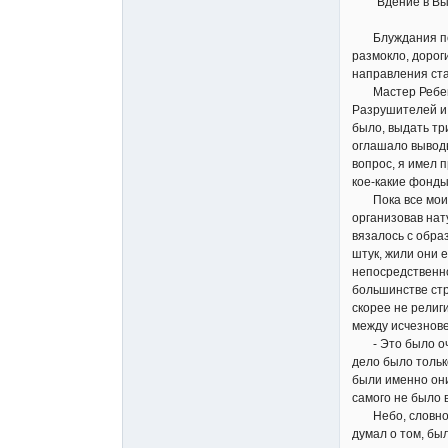
"Вдение в Вы
Блуждания по Ар
размокло, дорог
направления ста
Мастер Ребенге
Разрушителей и 
было, выдать тр
оглашало выводы
вопрос, я имел 
кое-какие фонды
Пока все мои в
организовав нат
вязалось с обра
штук, жили они 
непосредственно
большинстве стр
скорее не религ
между исчезнове
- Это было очен
дело было тольк
были именно они
самого не было 
Небо, словно по
думал о том, бы