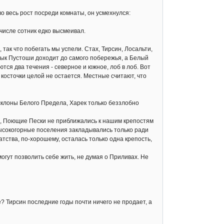
о весь рост посреди комнаты, он усмехнулся:
исле сотник едко высмеивал.
ак что побегать мы успели. Стах, Тирсин, Лосальти,
язык Пустоши доходит до самого побережья, а Белый
тся два течения - северное и южное, лоб в лоб. Вот
 косточки целой не остается. Местные считают, что
клоны Белого Предела, Харек только беззлобно
, Поющие Пески не приближались к нашим крепостям
 Высокогорные поселения закладывались только ради
атства, по-хорошему, осталась только одна крепость,
огут позволить себе жить, не думая о Приливах. Не
е? Тирсин последние годы почти ничего не продает, а