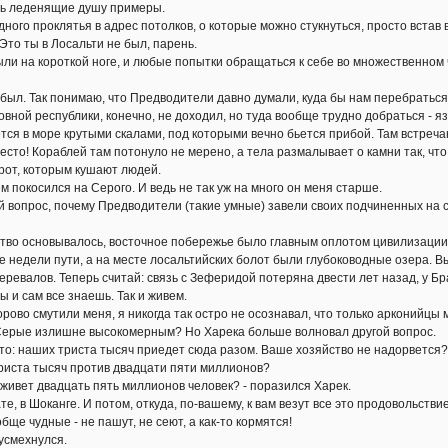
ть леденящие душу примеры.
о проклятья в адрес потолков, о которые можно стукнуться, просто встав в
о ты в Лосальти не был, парень.
на короткой ноге, и любые попытки обращаться к себе во множественном ч
ыл. Так понимаю, что Предводители давно думали, куда бы нам перебраться, т
овной республики, конечно, не доходил, но туда вообще трудно добраться - 
ся в море крутыми скалами, под которыми вечно бьется прибой. Там встречаю
есто! Кораблей там потонуло не мерено, а тела размалывает о камни так, что
рот, которым кушают людей.
окосился на Серого. И ведь не так уж на много он меня старше.
опрос, почему Предводители (такие умные) завели своих подчиненных на с
во основывалось, восточное побережье было главным оплотом цивилизации
ве недели пути, а на месте лосальтийских болот были глубоководные озера.
еревалов. Теперь считай: связь с Зеферидой потеряна двести лет назад, у Бр
ы и сам все знаешь. Так и живем.
во смутили меня, я никогда так остро не осознавал, что только арконийцы м
 Серые излишне высокомерным? Но Харека больше волновал другой вопрос.
: наших триста тысяч приедет сюда разом. Ваше хозяйство не надорвется?
иста тысяч против двадцати пяти миллионов?
вет двадцать пять миллионов человек? - поразился Харек.
, в Шоканге. И потом, откуда, по-вашему, к вам везут все это продовольстви
ще чудные - не пашут, не сеют, а как-то кормятся!
смехнулся.