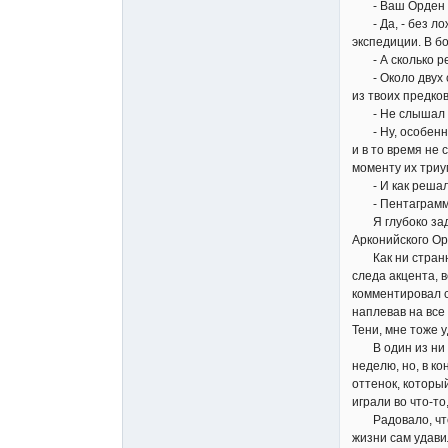
- Ваш Орден сп
- Да, - без лож
экспедиции. В б
- А сколько рейд
- Около двух со
из твоих предко
- Не слышал о 
- Ну, особеннос
и в то время не
моменту их триу
- И как решали
- Пентаграммы,
Я глубоко задум
Арконийского Ор
Как ни странно,
следа акцента, 
комментировал с
наплевав на все
Тени, мне тоже 
В один из ни ч
неделю, но, в к
оттенок, которы
играли во что-т
Радовало, что в
жизни сам удави