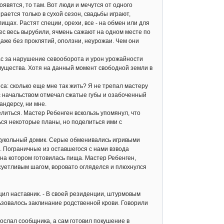
оявятся, то там. Вот люди и мечутся от одного
ается только в сухой сезон, свадьбы играют,
щах. Растят специи, орехи, все - на обмен или для
лес весь вырубили, ячмень сажают на одном месте по
даже без проклятий, оползни, неурожаи. Чем они
с за нарушение севооборота и урон урожайности
мущества. Хотя на данный момент свободной земли в
а: сколько еще мне так жить? Я не трепал мастеру
 с начальством отмечал сжатые губы и озабоченный
андерсу, ни мне.
ться. Мастер Ребенген вскользь упомянул, что
ься некоторые планы, но поделиться ими с
укольный домик. Серые обменивались игривыми
. Пограничные из оставшегося с нами взвода
 на котором готовилась пища. Мастер Ребенген,
суетливым шагом, воровато огляделся и плюхнулся
л наставник. - В своей резиденции, штурмовым
льзовалось заклинание родственной крови. Говорили
ослал сообщника, а сам готовил покушение в