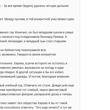
: - За все время Ордену удались четыре дальние
.
т. Между прочим, в той конкретной участвовал один
менно так. Конечно, он был младшим сыном в семье
то написал под псевдонимом Леонард Превор. К
ской лихорадки, и младший сын стал старшим.
но библиотеку переправили всю.
, возможно, Гверрел в своем неприятии
ельнее. Харека, в речи которого не осталось и
ременно умничал, жаловался на погоду и едко
да обидно. В другой ситуации я бы его избил,
и промокшей одежды. И потом, благодаря влиянию
ый учебный год. Отмечать не стали. Дожди шли еще
лючки приобрели тот слабый, черно-фиолетовый
 замысловатые фигурки, раскрасили доску и теперь
тихо замял: без общества Харека я бы от такой
 способного ответить: "Это еще ничего!" и тут же