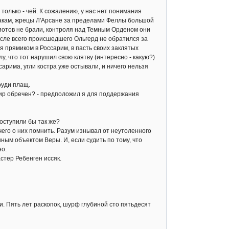
олько - чей. К сожалению, у нас нет понимания
накам, жрецы Л'Арсане за пределами Феллы большой
диотов не брали, контроля над Темным Орденом они
после всего происшедшего Ольгерд не обратился за
я прямиком в Россарим, в пасть своих заклятых
лу, что тот нарушил свою клятву (интересно - какую?)
сарима, угли костра уже остывали, и ничего нельзя
руди плащ.
ир обречен? - предположил я для поддержания
поступили бы так же?
его о них помнить. Разум изнывал от неутоленного
ым объектом Веры. И, если судить по тому, что
но.
стер Ребенген иссяк.
. Пять лет раскопок, шурф глубиной сто пятьдесят