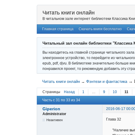
Читать книги онлайн
В читальном зале интернет библиотеки Классика Кни
Главная страница
Скачать книги бесплатно
Скач
Читальный зал онлайн библиотеки "Классика 
Вы находитесь на главной странице читального зала 
электронное устройство, то перейдите из читального
epub, pdf, djvu. В библиотеке значительно больше кн
понравился проект, то рекомендую добавить эту стра
→
Читать книги онлайн
→
Фэнтези и фантастика
Страницы
Назад
1
…
9
10
11
Часть с 31 по 33 из 34
Giperion
2016-06-17 00:0
Administrator
Глава 32
Неактивен
"Наличие выбор