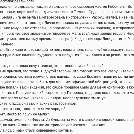
осколок реальности.
еленно скрывался какой-то замысел, - резюмировал мастер Ребенген. - Вот т
становки, царившей перед исчезновением Темного Ордена, но по всем приз
. Белая Лига не была заинтересована в истреблении Разрушителей, в нее и
уничтожения его - никогда. Лично мне всегда не давала покоя мысль, почему 
 Лиге (ему бы не отказали, на определенных условиях, конечно), а отправилс
н и произнес свое знаменитое "проклятье Магистра", когда заявил герцогу Ней
удет уничтожен (между прочим - не соврал). Когда посланцы Лиги достигли Рос
и-че-го.
обтер лицо от стекающей по нему воды и попытался глубже запахнуть на г
ерда было видение будущего, что-нибудь из Эпохи Хаоса и он решил, что м
то делал, когда почувствовал, что в тоннеле мы обречены?
не прыгнул, это точно. С другой стороны, кто говорит, что все Разрушители 
оились картины времен столь давних, что даже Древние твари не могли нич
зрушители перестали быть для меня метафизической абстракцией, отвлеченн
ое попали в мои видения, это самое прошлое было для меня критически важ
естно о Разрушителях? - спросил я у Гверрела, когда мне показалось, что ма
се время молча (!) ехавший рядом, неопределенно хмыкнул.
те, откуда они взяли архив разработчиков.
тественно, - пожал плечами чародей.
ет, место то поближе было?
емый, именно из Феллы. Из бункера на месте главной имперской канцелярии
, на чистой магии, так как материалов для крепежа - никаких!
 под очками стали совершенно круглые.