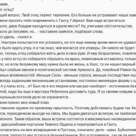
ами.
т отец?
 вопрос. Твой отец теряет терпение. Его больше не устраивают наши завере
меня просить тебя повременить с Ганту, Гэбриэл. Вам надо встретиться.
но, двум Лордам находиться в одном месте? Ну, учитывая обстоятельства.
о до безумия, но... - наставник замялся, подбирая слова.
удила, - понял я.
антрек попытается его успокоить, но это еще никому кроме меня не удавало
ло ждать утра, я и так знал, чем кончатся эти уговоры. Он никого не будет
, теперь отец собирался взять дело в свои руки. И ему безразлично, повлечет
а у него есть) он собирался обрушить на врага, невиновным оставалось тольк
о, но если безумному магу нужна была не жизнь, а Хаос, то он нашел верный
 был слабым звеном в политической системе Арконата. Да, покойный Рамон бы
иных возможностей. Меньше Силы - меньше спроса, меньше последствия оши
навсегда заданными жизненными установками, постоянно меняющее форму с од
А у папы есть... я? Был ли я его якорем или как раз наоборот - источником б
апой, надо бы еще и мастера Ребенгена доставить туда. Я со своими новыми 
банальным потопом дело не ограничится.
к принес мне новый план.
енное оружие по-прежнему скрытность. Поэтому действовать будем так: Ке
ток, периодически выходя на связь. Мы будем двигаться вслепую, не прибега
вязного. Таким образом, ваша встреча состоится в максимально неожиданно
 дарсанийским порталом Темного Ордена и переправиться в Ганту.
гласились на мое возвращение в Пустошь, означало: дело - швах. Буйнопо
рдов, запросто мог остаться безнаказанным. Вот и подумаешь, так уж ли непра