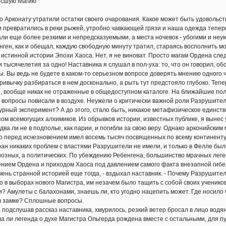
сшую Магию"
конату утратили остатки своего очарования. Какое может быть удовольств
и превратились в реки рыжей, утробно чавкающей грязи и наша одежда тепер
ли еще более резкими и непредсказуемыми, а места ночевок - убогими и неу
н, как и обещал, каждую свободную минуту тратил, стараясь восполнить м
истинной истории Эпохи Хаоса. Нет, я не виноват. Просто магам Ордена сл
и тысячелетия за одно! Наставника я слушал в пол-уха: то, что он говорил, 
. Вы ведь не будете в каком-то серьезном вопросе доверять мнению одного ч
привычку разбираться в нем досконально, а рыть тут предстояло глубоко. Теп
, вообще никак не отраженные в общедоступном каталоге. На ближайшие полг
опросы повисали в воздухе. Неужели о критически важной роли Разрушител
урный эксперимент? А до этого, стало быть, никакое метафизическое единство
зом всемогущих алхимиков. Из обрывков истории, известных публике, я вынес
едва ли не в подполье, как парии, и погибли за свою веру. Однако арконийски
 перед исчезновением имел восемь тысяч посвященных по всему континенту.
ан никаких проблем с властями Разрушители не имели, и только в Фелле бы
иозных, а политических. По убеждению Ребенгена, большинство мрачных леге
нием Ордена и приходом Хаоса под давлением самого факта внезапной гибел
ь странной историей еще тогда, - вздыхал наставник. - Почему Разрушител
о в выборах нового Магистра, им незачем было тащить с собой своих учеников
? Амулеты с балахонами, знаешь ли, кто угодно нацепить может. Где носило 
в замке? Сплошные вопросы.
дслушав рассказ наставника, хмурилось, резкий ветер бросал в лицо водяну
ла ли легенда о духе Магистра Ольгерда рождена вместе с остальными, для п