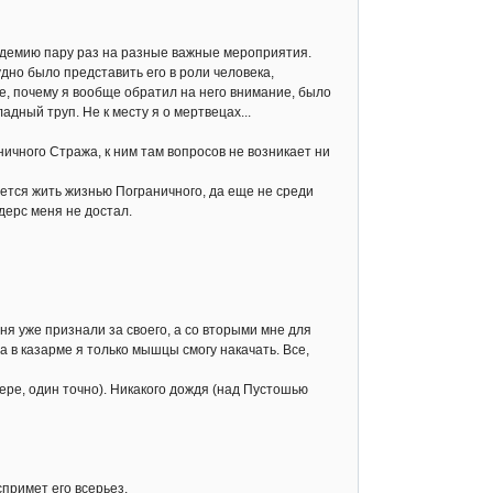
демию пару раз на разные важные мероприятия.
но было представить его в роли человека,
е, почему я вообще обратил на него внимание, было
адный труп. Не к месту я о мертвецах...
чного Стража, к ним там вопросов не возникает ни
тся жить жизнью Пограничного, да еще не среди
дерс меня не достал.
 уже признали за своего, а со вторыми мне для
 а в казарме я только мышцы смогу накачать. Все,
ре, один точно). Никакого дождя (над Пустошью
примет его всерьез.