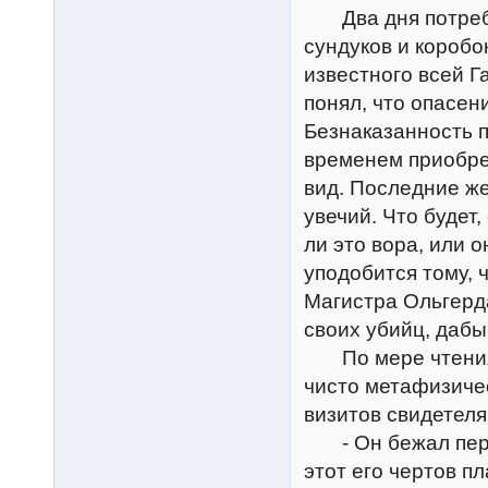
Два дня потребо
сундуков и коробо
известного всей Г
понял, что опасен
Безнаказанность 
временем приобре
вид. Последние ж
увечий. Что будет
ли это вора, или 
уподобится тому, 
Магистра Ольгерд
своих убийц, дабы
По мере чтения д
чисто метафизичес
визитов свидетеля
- Он бежал перед
этот его чертов п