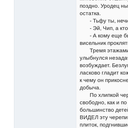
поздно. Уродец ны
остатка.
- Тьфу ты, нечис
- Эй, Чип, а кто 
- А кому еще быть
висельник проклят
Тремя этажами в
улыбнулся незадач
возбуждает. Безлу
ласково гладит ко
к чему он прикосне
добыча.
По хлипкой чере
свободно, как и п
большинство детей
ВИДЕЛ эту черепиц
плиток, подгнивши