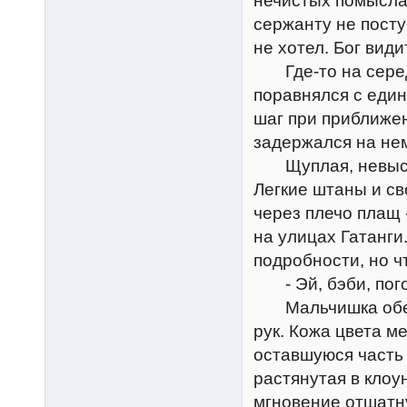
нечистых помыслах
сержанту не посту
не хотел. Бог види
Где-то на серед
поравнялся с еди
шаг при приближе
задержался на не
Щуплая, невысока
Легкие штаны и с
через плечо плащ 
на улицах Гатанги
подробности, но ч
- Эй, бэби, пого
Мальчишка оберну
рук. Кожа цвета м
оставшуюся часть 
растянутая в клоу
мгновение отшатну