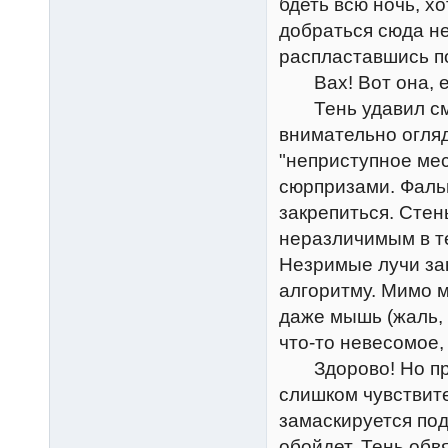
бдеть всю ночь, х
добраться сюда н
распластавшись по
Вах! Вот она, ег
Тень удавил сме
внимательно огляд
"неприступное ме
сюрпризами. Фаль
закрепиться. Стен
неразличимым в т
Незримые лучи за
алгоритму. Мимо 
даже мышь (жаль, 
что-то невесомое,
Здорово! Но при 
слишком чувствите
замаскируется под
обойдет. Тень обв