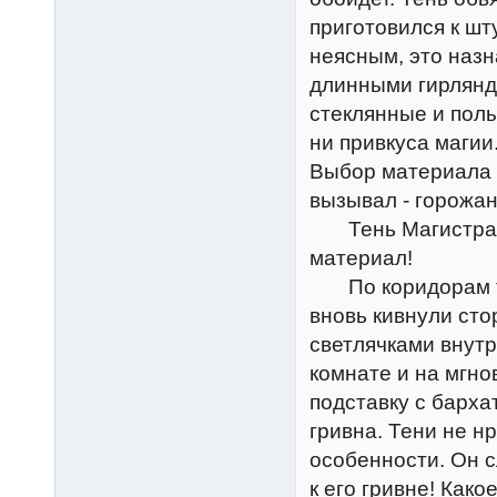
приготовился к шт
неясным, это наз
длинными гирлянд
стеклянные и полы
ни привкуса магии
Выбор материала 
вызывал - горожа
Тень Магистра ст
материал!
По коридорам то
вновь кивнули ст
светлячками внутр
комнате и на мгн
подставку с барха
гривна. Тени не нр
особенности. Он с
к его гривне! Какое