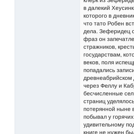
клерк из Зефериды
в далекий Хеусинк
которого в дневни
что тато Робен вс
дела. Зеферидец 
фраз он запечатл
стражников, крест
государствам, кот
веков, поля испещ
попадались записи
древнеабрийском 
через Феллу и Каб
бесчисленные сел
страниц уделялось
потерянной ныне 
побывал у горячих
удивительному под
книге не нужен бы