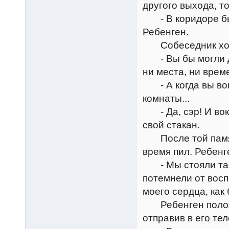
другого выхода, т
- В коридоре был
Ребенген.
Собеседник хох
- Вы бы могли дот
ни места, ни врем
- А когда вы вош
комнаты...
- Да, сэр! И вокр
свой стакан.
После той памятн
время пил. Ребенг
- Мы стояли там 
потемнели от восп
моего сердца, как
Ребенген положил
отправив в его те