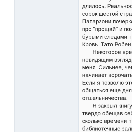
длилось. Реальнос
сорок шестой стр
Папарзони почерко
про "прощай" и по
бурыми следами т
Кровь. Тато Робен 
Некоторое время 
невидящим взгляд
меня. Сильнее, че
начинает ворочать
Если я позволю эт
общаться еще дня 
отшельничества.
Я закрыл книгу и
твердо обещав себ
сколько времени п
библиотечные зал