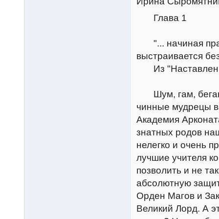
Ирина Сыромятни
Глава 1
"... начиная прак
выстраивается без
Из "Наставлени
Шум, гам, бегающ
чинные мудрецы в 
Академия Арконат
знатных родов наш
нелегко и очень п
лучшие учителя ко
позволить и не та
абсолютную защит
Орден Магов и Зак
Великий Лорд. А э