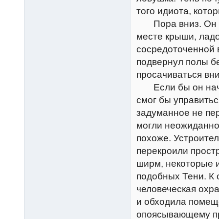
того идиота, кото
Пора вниз. Он о
месте крыши, ладо
сосредоточенной в
подвернул полы б
просачиваться вни
Если бы он начал
смог бы управитьс
задуманное не пер
могли неожиданно 
похоже. Устроител
перекроили прост
ширм, некоторые и
подобных Тени. К
человеческая охра
и обходила помеще
опоясывающему пр