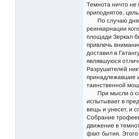
Темнота ничто не 
приподнятое, цель
По случаю дня Ра
реинкарнации кого
площади Зеркал б
привлечь внимани
доставил в Гатанг
являвшуюся отлич
Разрушителей никт
принадлежавшие им
таинственной мощ
При мысли о сокр
испытывает в пре
вещь и унесет, и с
Собрание трофеев
движение в темно
факт бытия. Этого