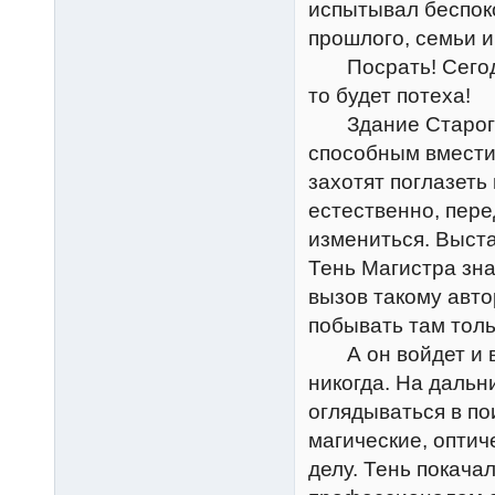
испытывал беспоко
прошлого, семьи и
Посрать! Сегодня
то будет потеха!
Здание Старого Р
способным вместит
захотят поглазеть
естественно, пер
измениться. Выста
Тень Магистра зна
вызов такому авто
побывать там толь
А он войдет и воз
никогда. На дальн
оглядываться в по
магические, оптич
делу. Тень покачал