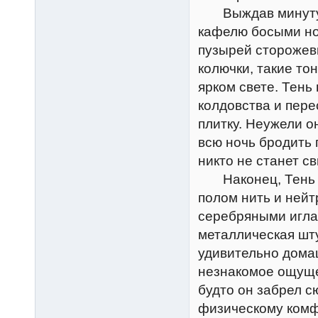
Выждав минуту, Т
кафелю босыми но
пузырей сторожев
колючки, такие то
ярком свете. Тень
колдовства и пер
плитку. Неужели о
всю ночь бродить 
никто не станет с
Наконец, Тень п
полом нить и нейт
серебряными иглам
металлическая шт
удивительно дома
незнакомое ощущен
будто он забрел с
физическому комфо