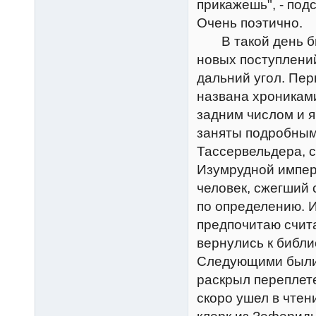
прикажешь", - под
Очень поэтично.
В такой день биб
новых поступлени
дальний угол. Пер
названа хроникам
задним числом и я
заняты подробным
Тассервельдера, 
Изумрудной импери
человек, сжегший 
по определению. И
предпочитаю счита
вернулись к библи
Следующими были 
раскрыл переплет
скоро ушел в чтен