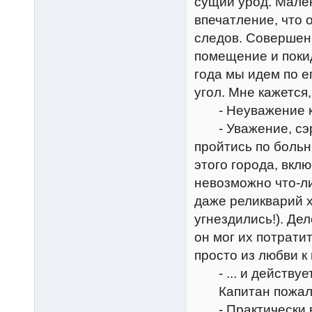
сущий урод. Мален
впечатление, что 
следов. Совершенн
помещение и покид
года мы идем по ег
угол. Мне кажется
- Неуважение к с
- Уважение, сэр?
пройтись по боль
этого города, вкл
невозможно что-ли
даже реликварий х
угнездились!). Дел
он мог их потрати
просто из любви к 
- ... и действуе
Капитан пожал 
- Практически вс