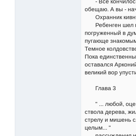
- Все кончилось.
обещаю. А вы - н
Охранник кивнул
Ребенген шел в 
погруженный в ду
пугающе знакомым
Темное колдовств
Пока единственным
оставался Аркони
великий вор упус
Глава 3
" ... любой, оце
ствола дерева, жи
стрелу и мишень 
целым... "
рассуждения неи