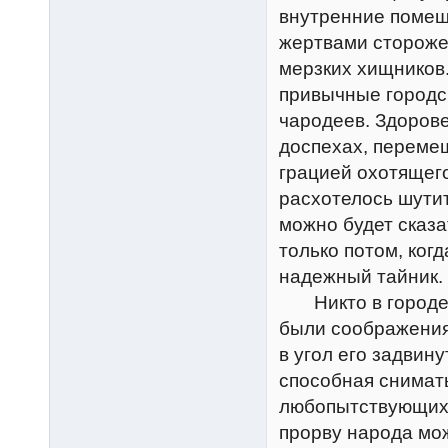
внутренние помеще
жертвами сторожев
мерзких хищников
привычные городс
чародеев. Здоров
доспехах, переме
грацией охотящего
расхотелось шутит
можно будет сказа
только потом, когд
надежный тайник.
Никто в городе не
были соображения 
в угол его задвину
способная снимат
любопытствующих,
прорву народа мо