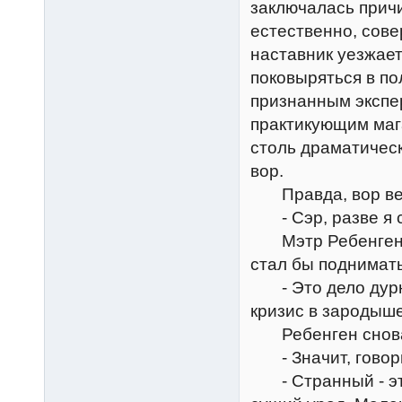
заключалась причи
естественно, сове
наставник уезжает
поковыряться в п
признанным экспе
практикующим маг
столь драматическ
вор.
Правда, вор вес
- Сэр, разве я с
Мэтр Ребенген по
стал бы поднимать
- Это дело дурно 
кризис в зародыше
Ребенген снова
- Значит, говори
- Странный - это 