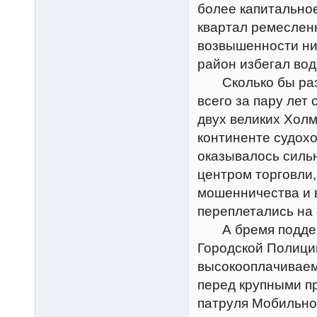
более капитально
квартал ремеслен
возвышенности ни
район избегал вод
Сколько бы раз в
всего за пару лет
двух великих Холм
континенте судох
оказывалось сильн
центром торговли,
мошенничества и в
переплетались на 
А бремя поддержа
Городской Полици
высокооплачиваем
перед крупными п
патруля Мобильно