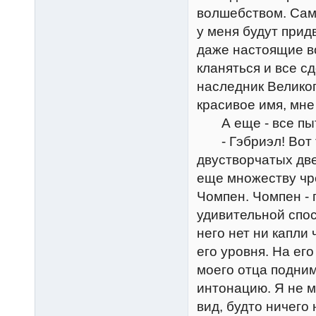
волшебством. Само
у меня будут прид
даже настоящие в
кланяться и все с
наследник Великог
красивое имя, мне 
А еще - все пыт
- Гэбриэл! Вот ты
двустворчатых две
еще множеству чр
Чомпен. Чомпен - 
удивительной спос
него нет ни капли
его уровня. На ег
моего отца подним
интонацию. Я не м
вид, будто ничего