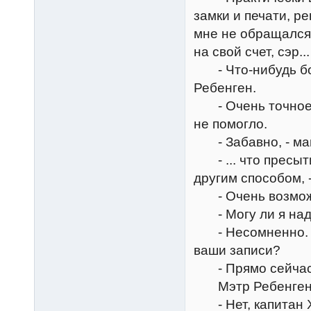
замки и печати, р
мне не обращался, 
на свой счет, сэр...
- Что-нибудь бол
Ребенген.
- Очень точное оп
не помогло.
- Забавно, - маг 
- ... что пресыт
другим способом, -
- Очень возмож
- Могу ли я наде
- Несомненно. Вы
ваши записи?
- Прямо сейчас,
Мэтр Ребенген т
- Нет, капитан Х