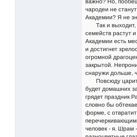
важно? Но, пообе
чародеи не станут
Академии? Я не з
Так и выходит, ч
семейств растут и
Академии есть ме
и достигнет зрело
огромной драгоце
закрытой. Непрони
снаружи дольше, ч
Повсюду царит ве
будет домашних за
грядет праздник Р
словно бы обтекае
форме, с отврати
перечеркивающим л
человек - я. Шрам
разноцветные глаз