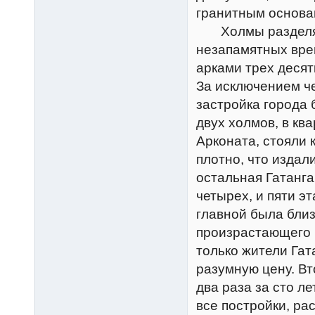
гранитным основа
Холмы разделяла
незапамятных вре
арками трех десят
За исключением ч
застройка города 
двух холмов, в к
Арконата, стояли 
плотно, что издал
остальная Гатанга
четырех, и пяти э
главной была близ
произрастающего в
только жители Гат
разумную цену. Вт
два раза за сто л
все постройки, ра