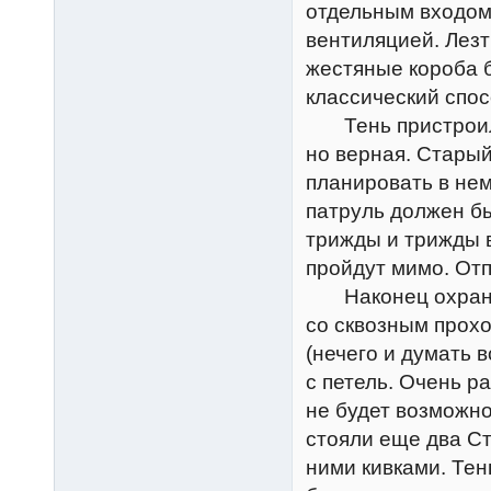
отдельным входом
вентиляцией. Лезт
жестяные короба 
классический спос
Тень пристроился
но верная. Старый
планировать в нем
патруль должен бы
трижды и трижды 
пройдут мимо. От
Наконец охрана п
со сквозным прохо
(нечего и думать в
с петель. Очень ра
не будет возможно
стояли еще два С
ними кивками. Тен