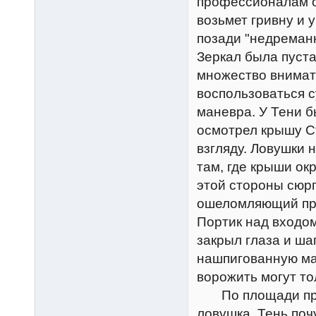
профессионалам он
возьмет гривну и 
позади "недреман
Зеркал была пуста
множество внимат
воспользоваться с
маневра. У Тени б
осмотрел крышу Ст
взгляду. Ловушки 
там, где крыши ок
этой стороны сюр
ошеломляющий про
Портик над входо
закрыл глаза и ша
нашпигованную маг
ворожить могут то
По площади прогр
ловушка. Тень поч