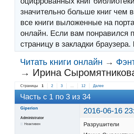
оцифрованных книг библиотеки: f
значительно больше книг чем в 
все книги выложенные на порт
онлайн. Если вам понравился п
страницу в закладки браузера. 
Читать книги онлайн
→
Фэн
→
Ирина Сыромятникова
Страницы
1
2
3
…
12
Далее
Часть с 1 по 3 из 34
Giperion
2016-06-16 23
Administrator
Разрушители
Неактивен