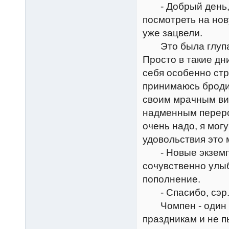
- Добрый день, м
посмотреть на нов
уже зацвели.
Это была глупая 
Просто в такие дн
себя особенно стр
принимаюсь броди
своим мрачным вид
надменным перерос
очень надо, я мог
удовольствия это 
- Новые экземпля
сочувственно улыб
пополнение.
- Спасибо, сэр
Чомпен - один из
праздникам и не п