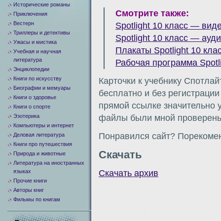
Исторические романы
Смотрите также:
Приключения
Вестерн
Spotlight 10 класс — вид
Триллеры и детективы
Spotlight 10 класс — ауд
Ужасы и мистика
Плакаты Spotlight 10 кла
Учебная и научная
литература
Рабочая программа Spotli
Энциклопедии
Книги по искусству
Карточки к учебнику Спотлай
Биографии и мемуары
бесплатно и без регистрации
Книги о здоровье
прямой ссылке значительно у
Книги о спорте
Эзотерика
файлы были мной проверены 
Компьютеры и интернет
Понравился сайт? Порекомен
Деловая литература
Книги про путешествия
Скачать
Природа и животные
Литература на иностранных
Скачать архив
языках
Прочие книги
Авторы книг
Фильмы по книгам