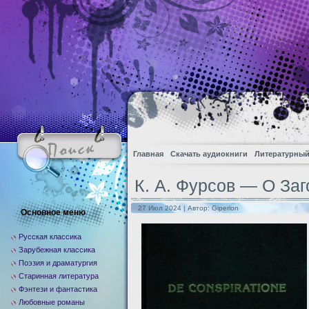
Главная
Скачать аудиокниги
Литературный
К. А. Фурсов — О За
27 Июл 2024 | Автор:
Giperion
Основное меню
Русская классика
Зарубежная классика
Поэзия и драматургия
Старинная литература
Фэнтези и фантастика
Любовные романы