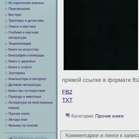
Исторические романы
Приключения
Вестерн
Триллеры и детективы
Ужасы и мистика
Учебная и научная
литература
Энциклопедии
Книги по искусству
Биографии и мемуары
Книги о здоровье
Книги о спорте
Эзотерика
Компьютеры и интернет
прямой ссылке в формате fb2 
Деловая литература
Книги про путешествия
FB2
Природа и животные
TXT
Литература на иностранных
языках
Прочие книги
Категория:
Прочие книги
Авторы книг
Фильмы по книгам
Комментарии и пинги к запис