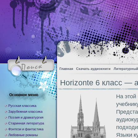
Главная
Скачать аудиокниги
Литературный
Horizonte 6 класс — 
Основное меню
На этой
учебнику
Русская классика
Предста
Зарубежная классика
Поэзия и драматургия
аудиоку
Старинная литература
подходи
Фэнтези и фантастика
Языки ку
Любовные романы