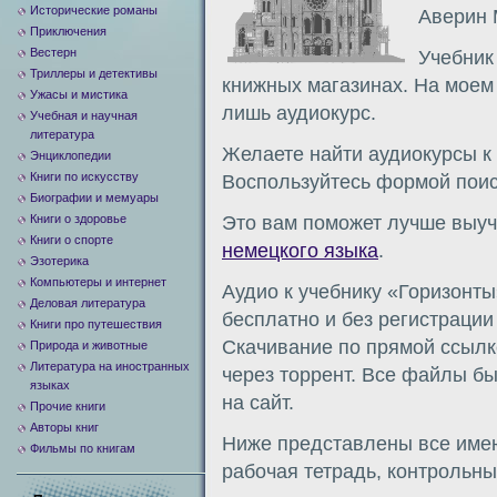
Исторические романы
Аверин 
Приключения
Вестерн
Учебник
Триллеры и детективы
книжных магазинах. На моем 
Ужасы и мистика
лишь аудиокурс.
Учебная и научная
литература
Желаете найти аудиокурсы к
Энциклопедии
Книги по искусству
Воспользуйтесь формой поис
Биографии и мемуары
Книги о здоровье
Это вам поможет лучше выуч
Книги о спорте
немецкого языка
.
Эзотерика
Компьютеры и интернет
Аудио к учебнику «Горизонты
Деловая литература
бесплатно и без регистрации
Книги про путешествия
Скачивание по прямой ссылк
Природа и животные
Литература на иностранных
через торрент. Все файлы б
языках
на сайт.
Прочие книги
Авторы книг
Ниже представлены все име
Фильмы по книгам
рабочая тетрадь, контрольны