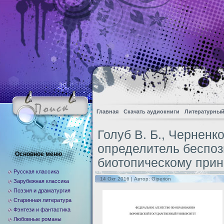
Главная
Скачать аудиокниги
Литературный
Голуб В. Б., Черненк
определитель беспоз
Основное меню
биотопическому прин
Русская классика
14 Окт 2016 | Автор:
Giperion
Зарубежная классика
Поэзия и драматургия
Старинная литература
Фэнтези и фантастика
Любовные романы