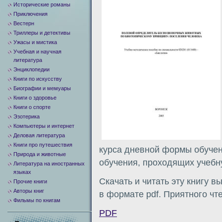
Исторические романы
Приключения
Вестерн
Триллеры и детективы
Ужасы и мистика
Учебная и научная
литература
Энциклопедии
Книги по искусству
Биографии и мемуары
Книги о здоровье
Книги о спорте
Эзотерика
Компьютеры и интернет
Деловая литература
Книги про путешествия
курса дневной формы обучен
Природа и животные
обучения, проходящих учебн
Литература на иностранных
языках
Скачать и читать эту книгу в
Прочие книги
Авторы книг
в формате pdf. Приятного чт
Фильмы по книгам
PDF