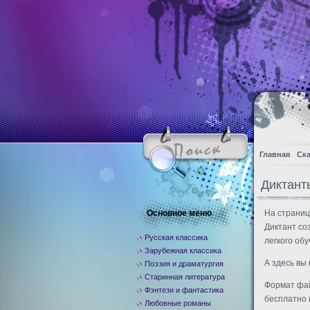
Главная
Ска
Диктант
Основное меню
На страниц
Диктант со
Русская классика
легкого обу
Зарубежная классика
А здесь вы
Поэзия и драматургия
Старинная литература
Формат фай
Фэнтези и фантастика
бесплатно 
Любовные романы