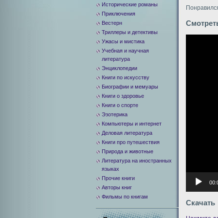
Исторические романы
Понравился
Приключения
Смотрет
Вестерн
Триллеры и детективы
Видеоплее
Ужасы и мистика
Учебная и научная
литература
Энциклопедии
Книги по искусству
Биографии и мемуары
Книги о здоровье
Книги о спорте
Эзотерика
Компьютеры и интернет
Деловая литература
Книги про путешествия
Природа и животные
Литература на иностранных
языках
Прочие книги
00:
Авторы книг
Фильмы по книгам
Скачать