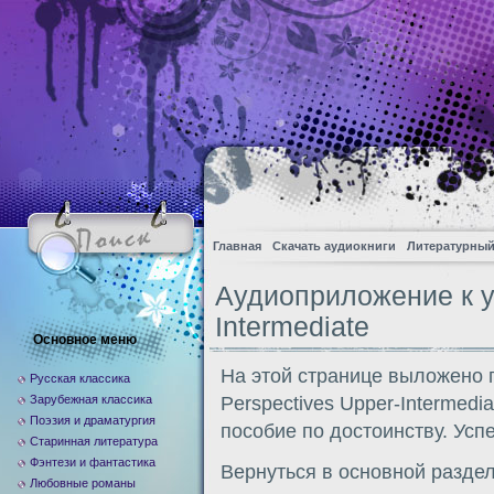
Главная
Скачать аудиокниги
Литературный
Аудиоприложение к у
Intermediate
Основное меню
На этой странице выложено 
Русская классика
Зарубежная классика
Perspectives Upper-Intermedi
Поэзия и драматургия
пособие по достоинству. Усп
Старинная литература
Фэнтези и фантастика
Вернуться в основной разде
Любовные романы