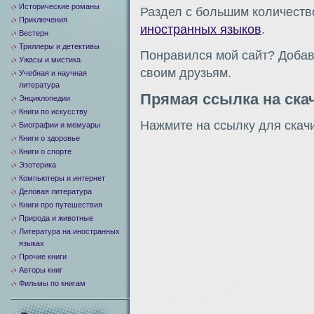
Исторические романы
Раздел с большим количеств
Приключения
иностранных языков
.
Вестерн
Триллеры и детективы
Понравился мой сайт? Добавь
Ужасы и мистика
своим друзьям.
Учебная и научная
литература
Прямая ссылка на ска
Энциклопедии
Книги по искусству
Нажмите на ссылку для скач
Биографии и мемуары
Книги о здоровье
Книги о спорте
Эзотерика
Компьютеры и интернет
Деловая литература
Книги про путешествия
Природа и животные
Литература на иностранных
языках
Прочие книги
Авторы книг
Фильмы по книгам