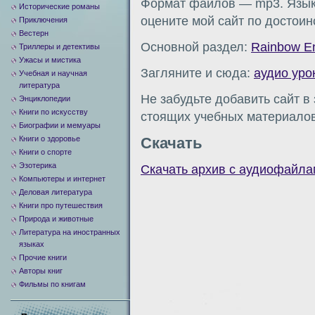
Формат файлов — mp3. Языки
Исторические романы
оцените мой сайт по достоин
Приключения
Вестерн
Основной раздел:
Rainbow En
Триллеры и детективы
Ужасы и мистика
Загляните и сюда:
аудио уро
Учебная и научная
литература
Не забудьте добавить сайт в
Энциклопедии
Книги по искусству
стоящих учебных материалов
Биографии и мемуары
Книги о здоровье
Скачать
Книги о спорте
Эзотерика
Скачать архив с аудиофайла
Компьютеры и интернет
Деловая литература
Книги про путешествия
Природа и животные
Литература на иностранных
языках
Прочие книги
Авторы книг
Фильмы по книгам