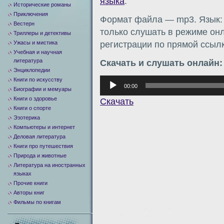
языка
.
Исторические романы
Приключения
Формат файла — mp3. Язык: 
Вестерн
только слушать в режиме онл
Триллеры и детективы
Ужасы и мистика
регистрации по прямой ссылк
Учебная и научная
литература
Скачать и слушать онлайн:
Энциклопедии
Книги по искусству
Аудиоплеер
00:00
Биографии и мемуары
Книги о здоровье
Скачать
Книги о спорте
Эзотерика
Компьютеры и интернет
Деловая литература
Книги про путешествия
Природа и животные
Литература на иностранных
языках
Прочие книги
Авторы книг
Фильмы по книгам