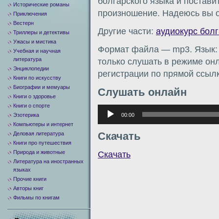
болгарского языка и постави
Исторические романы
произношение. Надеюсь вы о
Приключения
Вестерн
Другие части:
аудиокурс болг
Триллеры и детективы
Ужасы и мистика
Формат файла — mp3. Язык: 
Учебная и научная
литература
только слушать в режиме онл
Энциклопедии
регистрации по прямой ссылк
Книги по искусству
Биографии и мемуары
Слушать онлайн
Книги о здоровье
Книги о спорте
Аудиоплеер
00:00
Эзотерика
Компьютеры и интернет
Скачать
Деловая литература
Книги про путешествия
Природа и животные
Скачать
Литература на иностранных
языках
Прочие книги
Авторы книг
Фильмы по книгам