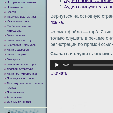
1.
Аудио словарь английс
Исторические романы
2.
Аудио самоучитель анг
Приключения
Вестерн
Вернуться на основную стра
Триллеры и детективы
Ужасы и мистика
языка
.
Учебная и научная
литература
Формат файла — mp3. Язык: 
Энциклопедии
только слушать в режиме онл
Книги по искусству
регистрации по прямой ссылк
Биографии и мемуары
Книги о здоровье
Скачать и слушать онлайн:
Книги о спорте
Эзотерика
Аудиоплеер
Компьютеры и интернет
00:00
Деловая литература
Скачать
Книги про путешествия
Природа и животные
Литература на иностранных
языках
Прочие книги
Авторы книг
Фильмы по книгам