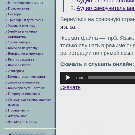
1.
Аудио словарь английс
Исторические романы
2.
Аудио самоучитель анг
Приключения
Вестерн
Вернуться на основную стра
Триллеры и детективы
Ужасы и мистика
языка
.
Учебная и научная
литература
Формат файла — mp3. Язык: 
Энциклопедии
только слушать в режиме онл
Книги по искусству
регистрации по прямой ссылк
Биографии и мемуары
Книги о здоровье
Скачать и слушать онлайн:
Книги о спорте
Эзотерика
Аудиоплеер
Компьютеры и интернет
00:00
Деловая литература
Скачать
Книги про путешествия
Природа и животные
Литература на иностранных
языках
Прочие книги
Авторы книг
Фильмы по книгам