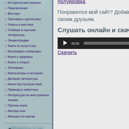
полукровка
.
Исторические романы
Приключения
Понравился мой сайт? Добавь
Вестерн
своим друзьям.
Триллеры и детективы
Ужасы и мистика
Слушать онлайн и ска
Учебная и научная
литература
Аудиоплеер
Энциклопедии
00:00
Книги по искусству
Скачать
Биографии и мемуары
Книги о здоровье
Книги о спорте
Эзотерика
Компьютеры и интернет
Деловая литература
Книги про путешествия
Природа и животные
Литература на иностранных
языках
Прочие книги
Авторы книг
Фильмы по книгам