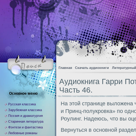
Главная
Скачать аудиокниги
Литературный
Аудиокнига Гарри По
Часть 46.
Основное меню
На этой странице выложена 
Русская классика
Зарубежная классика
и Принц-полукровка» по од
Поэзия и драматургия
Роулинг. Надеюсь, что вы оц
Старинная литература
Фэнтези и фантастика
Вернуться в основной разде
Любовные романы