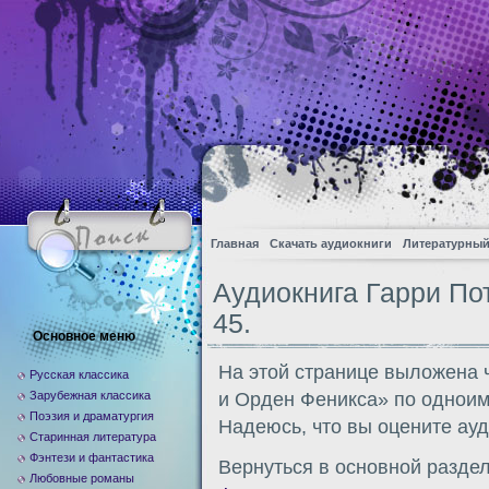
Главная
Скачать аудиокниги
Литературный
Аудиокнига Гарри По
45.
Основное меню
На этой странице выложена 
Русская классика
Зарубежная классика
и Орден Феникса» по однои
Поэзия и драматургия
Надеюсь, что вы оцените ауд
Старинная литература
Фэнтези и фантастика
Вернуться в основной разде
Любовные романы