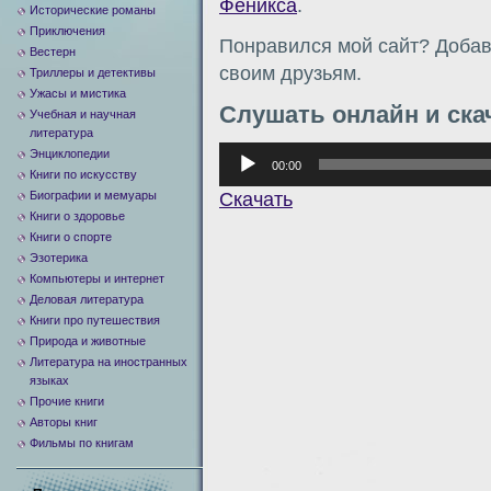
Феникса
.
Исторические романы
Приключения
Понравился мой сайт? Добавь
Вестерн
своим друзьям.
Триллеры и детективы
Ужасы и мистика
Слушать онлайн и ска
Учебная и научная
литература
Аудиоплеер
Энциклопедии
00:00
Книги по искусству
Скачать
Биографии и мемуары
Книги о здоровье
Книги о спорте
Эзотерика
Компьютеры и интернет
Деловая литература
Книги про путешествия
Природа и животные
Литература на иностранных
языках
Прочие книги
Авторы книг
Фильмы по книгам