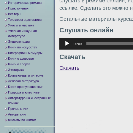
слушать в режиме онлайн, но
Исторические романы
ссылке. Сделать это можно н
Приключения
Вестерн
Остальные материалы курса
Триллеры и детективы
Ужасы и мистика
Слушать онлайн
Учебная и научная
литература
Аудиоплеер
Энциклопедии
00:00
Книги по искусству
Биографии и мемуары
Скачать
Книги о здоровье
Книги о спорте
Скачать
Эзотерика
Компьютеры и интернет
Деловая литература
Книги про путешествия
Природа и животные
Литература на иностранных
языках
Прочие книги
Авторы книг
Фильмы по книгам