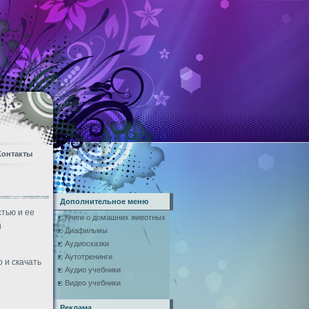
Контакты
Дополнительное меню
тью и ее
Книги о домашних животных
й
Диафильмы
Аудиосказки
Аутотренинги
 и скачать
Аудио учебники
Видео учебники
Реклама