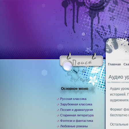
Главная
Ска
Аудио у
Основное меню
Аудио урок
историей. 
Русская классика
аудиокниги
Зарубежная классика
Формат фай
Поэзия и драматургия
бесплатно 
Старинная литература
Фэнтези и фантастика
Остальные
Любовные романы