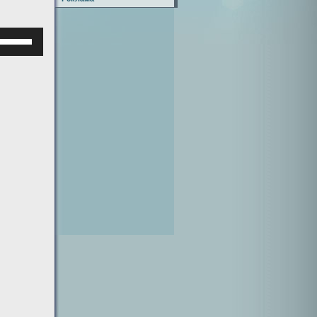
Используйте
клавиши
верх/
низ,
чтобы
увеличить
или
уменьшить
ромкость.