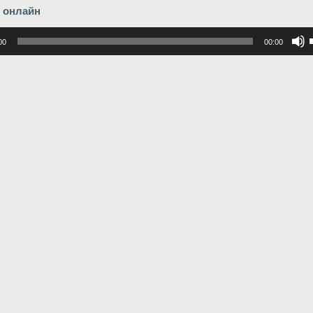
 онлайн
р
00
00:00
в
в
г