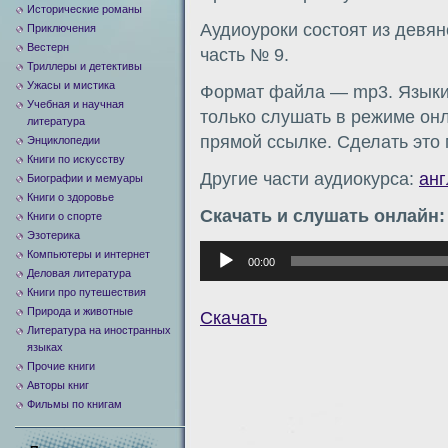
Исторические романы
Аудиоуроки состоят из девян
Приключения
Вестерн
часть № 9.
Триллеры и детективы
Ужасы и мистика
Формат файла — mp3. Языки:
Учебная и научная
только слушать в режиме онл
литература
прямой ссылке. Сделать это
Энциклопедии
Книги по искусству
Другие части аудиокурса:
анг
Биографии и мемуары
Книги о здоровье
Скачать и слушать онлайн:
Книги о спорте
Эзотерика
Аудиоплеер
Компьютеры и интернет
00:00
Деловая литература
Книги про путешествия
Природа и животные
Скачать
Литература на иностранных
языках
Прочие книги
Авторы книг
Фильмы по книгам