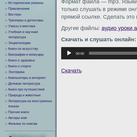
Формат файла — mp3. Языки:
Исторические романы
только слушать в режиме онл
Приключения
Вестерн
прямой ссылке. Сделать это
Триллеры и детективы
Ужасы и мистика
Другие файлы:
аудио уроки 
Учебная и научная
литература
Скачать и слушать онлайн:
Энциклопедии
Книги по искусству
Аудиоплеер
00:00
Биографии и мемуары
Книги о здоровье
Книги о спорте
Скачать
Эзотерика
Компьютеры и интернет
Деловая литература
Книги про путешествия
Природа и животные
Литература на иностранных
языках
Прочие книги
Авторы книг
Фильмы по книгам