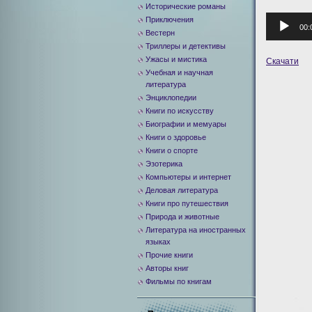
Исторические романы
Аудиоплее
Приключения
00:
Вестерн
Триллеры и детективы
Ужасы и мистика
Скачати
Учебная и научная
литература
Энциклопедии
Книги по искусству
Биографии и мемуары
Книги о здоровье
Книги о спорте
Эзотерика
Компьютеры и интернет
Деловая литература
Книги про путешествия
Природа и животные
Литература на иностранных
языках
Прочие книги
Авторы книг
Фильмы по книгам