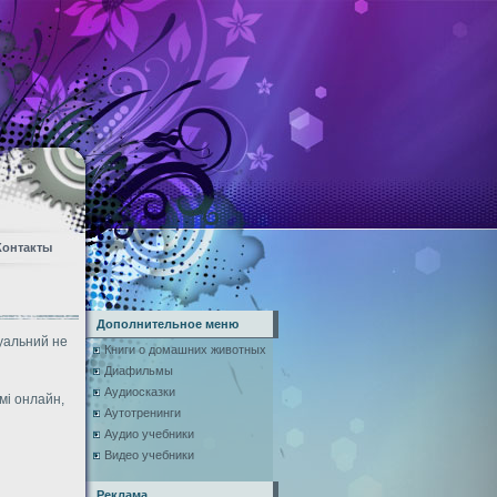
Контакты
Дополнительное меню
туальний не
Книги о домашних животных
Диафильмы
Аудиосказки
мі онлайн,
Аутотренинги
Аудио учебники
Видео учебники
Реклама