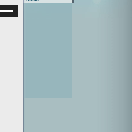
Используйте
клавиши
верх/
низ,
чтобы
увеличить
или
уменьшить
ромкость.