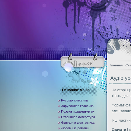
Главная
Ска
Аудіо ур
Основное меню
На сторінці
тільки для н
Русская классика
Формат фай
Зарубежная классика
але і зава
Поэзия и драматургия
Старинная литература
Інші частин
Фэнтези и фантастика
Любовные романы
Скачати і 