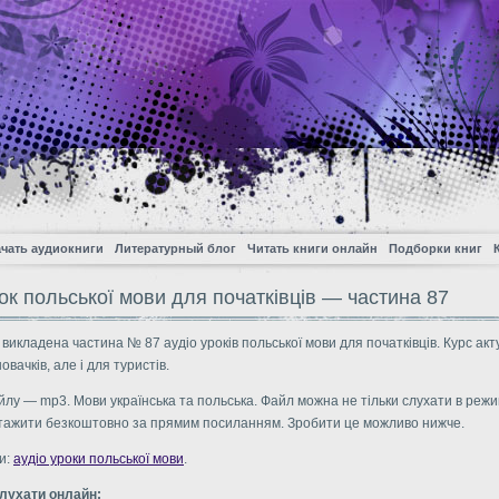
чать аудиокниги
Литературный блог
Читать книги онлайн
Подборки книг
ок польської мови для початківців — частина 87
 викладена частина № 87 аудіо уроків польської мови для початківців. Курс ак
овачків, але і для туристів.
лу — mp3. Мови українська та польська. Файл можна не тільки слухати в режи
нтажити безкоштовно за прямим посиланням. Зробити це можливо нижче.
и:
аудіо уроки польської мови
.
слухати онлайн: