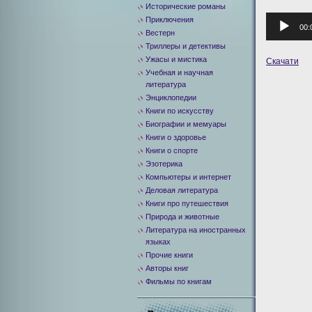
Исторические романы
Аудиоплее
Приключения
00:
Вестерн
Триллеры и детективы
Ужасы и мистика
Скачати
Учебная и научная
литература
Энциклопедии
Книги по искусству
Биографии и мемуары
Книги о здоровье
Книги о спорте
Эзотерика
Компьютеры и интернет
Деловая литература
Книги про путешествия
Природа и животные
Литература на иностранных
языках
Прочие книги
Авторы книг
Фильмы по книгам