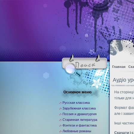
Главная
Ска
Аудіо ур
Основное меню
На сторінці
тільки для н
Русская классика
Формат фай
Зарубежная классика
але і зава
Поэзия и драматургия
Старинная литература
Інші частин
Фэнтези и фантастика
Любовные романы
Скачати і 