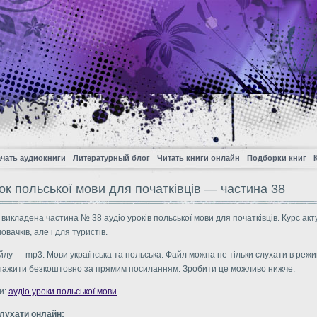
чать аудиокниги
Литературный блог
Читать книги онлайн
Подборки книг
ок польської мови для початківців — частина 38
 викладена частина № 38 аудіо уроків польської мови для початківців. Курс ак
овачків, але і для туристів.
лу — mp3. Мови українська та польська. Файл можна не тільки слухати в режи
нтажити безкоштовно за прямим посиланням. Зробити це можливо нижче.
и:
аудіо уроки польської мови
.
слухати онлайн: