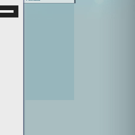
Используйте
клавиши
верх/
низ,
чтобы
увеличить
или
уменьшить
ромкость.