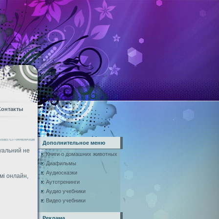
Контакты
Дополнительное меню
туальний не
Книги о домашних животных
Диафильмы
Аудиосказки
мі онлайн,
Аутотренинги
Аудио учебники
Видео учебники
Реклама