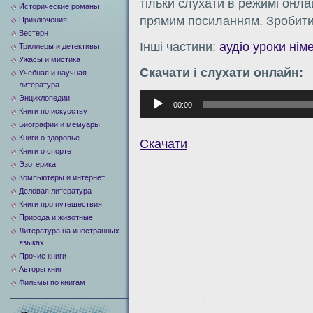
тільки слухати в режимі онла
Исторические романы
прямим посиланням. Зробити
Приключения
Вестерн
Інші частини:
аудіо уроки нім
Триллеры и детективы
Ужасы и мистика
Скачати і слухати онлайн:
Учебная и научная
литература
Аудиоплеер
Энциклопедии
00:00
Книги по искусству
Биографии и мемуары
Книги о здоровье
Скачати
Книги о спорте
Эзотерика
Компьютеры и интернет
Деловая литература
Книги про путешествия
Природа и животные
Литература на иностранных
языках
Прочие книги
Авторы книг
Фильмы по книгам