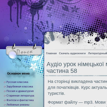
Главная
Скачать аудиокниги
Литературный
Аудіо урок німецької
частина 58
Основное меню
На сторінці викладена частин
Русская классика
Зарубежная классика
для початківців. Курс актуаль
Поэзия и драматургия
туристів.
Старинная литература
Фэнтези и фантастика
Формат файлу — mp3. Мови у
Любовные романы