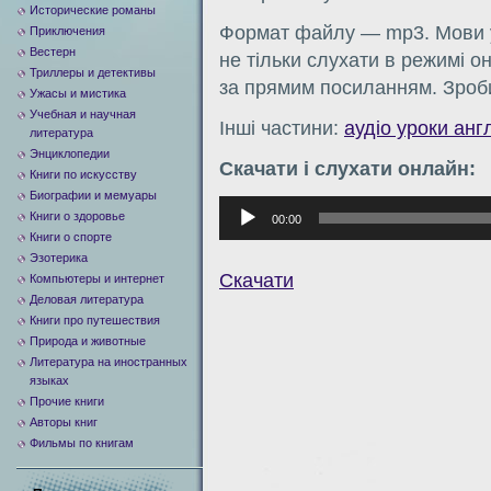
Исторические романы
Формат файлу — mp3. Мови у
Приключения
Вестерн
не тільки слухати в режимі о
Триллеры и детективы
за прямим посиланням. Зроб
Ужасы и мистика
Учебная и научная
Інші частини:
аудіо уроки анг
литература
Энциклопедии
Скачати і слухати онлайн:
Книги по искусству
Биографии и мемуары
Аудиоплеер
Книги о здоровье
00:00
Книги о спорте
Эзотерика
Скачати
Компьютеры и интернет
Деловая литература
Книги про путешествия
Природа и животные
Литература на иностранных
языках
Прочие книги
Авторы книг
Фильмы по книгам