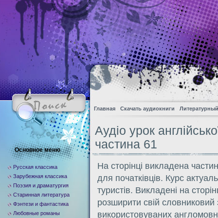
Главная
Скачать аудиокниги
Литературный
Аудіо урок англійсько
частина 61
Основное меню
На сторінці викладена частин
Русская классика
Зарубежная классика
для початківців. Курс актуаль
Поэзия и драматургия
туристів. Викладені на сторі
Старинная литература
розширити свій словниковий 
Фэнтези и фантастика
використовуваних англомовн
Любовные романы