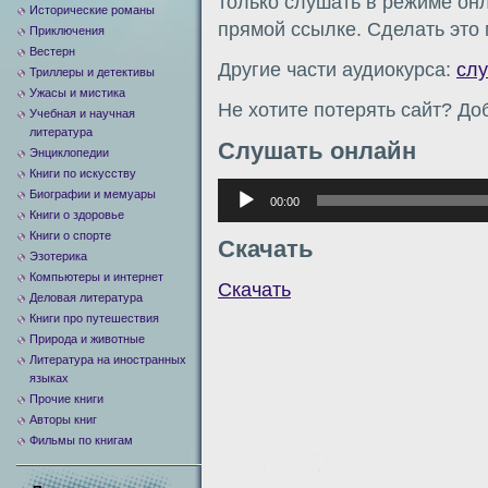
только слушать в режиме онл
Исторические романы
прямой ссылке. Сделать это
Приключения
Вестерн
Другие части аудиокурса:
сл
Триллеры и детективы
Ужасы и мистика
Не хотите потерять сайт? Доб
Учебная и научная
литература
Слушать онлайн
Энциклопедии
Книги по искусству
Аудиоплеер
Биографии и мемуары
00:00
Книги о здоровье
Книги о спорте
Скачать
Эзотерика
Компьютеры и интернет
Скачать
Деловая литература
Книги про путешествия
Природа и животные
Литература на иностранных
языках
Прочие книги
Авторы книг
Фильмы по книгам