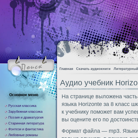
Главная
Скачать аудиокниги
Литературный
Аудио учебник Horizon
Основное меню
На странице выложена часть
языка Horizonte за 8 класс 
Русская классика
к учебнику поможет вам усп
Зарубежная классика
Поэзия и драматургия
вы оцените его по достоинств
Старинная литература
Фэнтези и фантастика
Формат файла — mp3. Языки:
Любовные романы