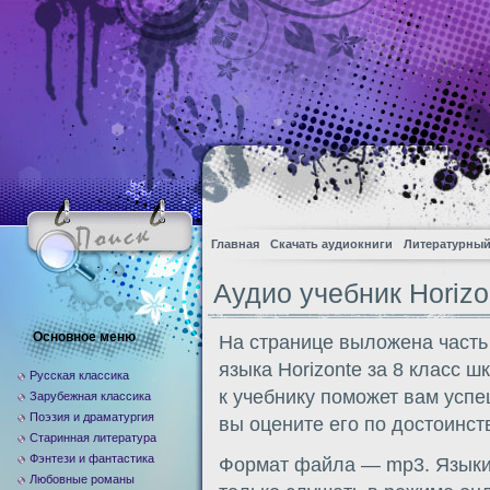
Главная
Скачать аудиокниги
Литературный
Аудио учебник Horizon
Основное меню
На странице выложена часть
языка Horizonte за 8 класс 
Русская классика
к учебнику поможет вам усп
Зарубежная классика
Поэзия и драматургия
вы оцените его по достоинств
Старинная литература
Фэнтези и фантастика
Формат файла — mp3. Языки:
Любовные романы