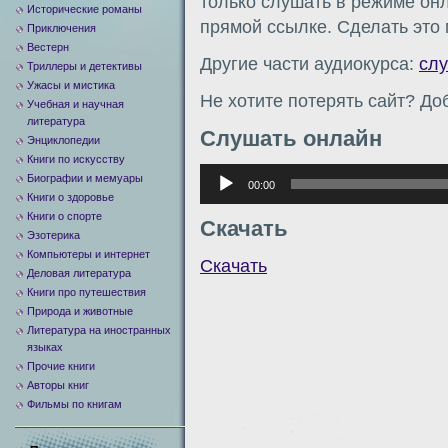
только слушать в режиме онл
Исторические романы
прямой ссылке. Сделать это
Приключения
Вестерн
Другие части аудиокурса:
сл
Триллеры и детективы
Ужасы и мистика
Не хотите потерять сайт? Доб
Учебная и научная
литература
Слушать онлайн
Энциклопедии
Книги по искусству
Аудиоплеер
Биографии и мемуары
00:00
Книги о здоровье
Книги о спорте
Скачать
Эзотерика
Компьютеры и интернет
Скачать
Деловая литература
Книги про путешествия
Природа и животные
Литература на иностранных
языках
Прочие книги
Авторы книг
Фильмы по книгам