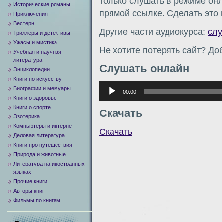
только слушать в режиме онл
Исторические романы
прямой ссылке. Сделать это
Приключения
Вестерн
Другие части аудиокурса:
сл
Триллеры и детективы
Ужасы и мистика
Не хотите потерять сайт? Доб
Учебная и научная
литература
Слушать онлайн
Энциклопедии
Книги по искусству
Аудиоплеер
Биографии и мемуары
00:00
Книги о здоровье
Книги о спорте
Скачать
Эзотерика
Компьютеры и интернет
Скачать
Деловая литература
Книги про путешествия
Природа и животные
Литература на иностранных
языках
Прочие книги
Авторы книг
Фильмы по книгам