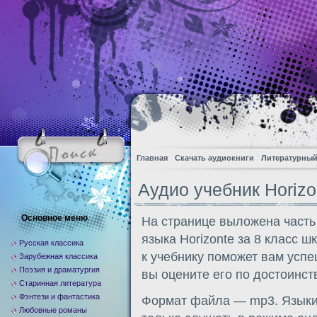
Главная
Скачать аудиокниги
Литературный
Аудио учебник Horizon
Основное меню
На странице выложена часть
языка Horizonte за 8 класс 
Русская классика
к учебнику поможет вам усп
Зарубежная классика
Поэзия и драматургия
вы оцените его по достоинств
Старинная литература
Фэнтези и фантастика
Формат файла — mp3. Языки:
Любовные романы