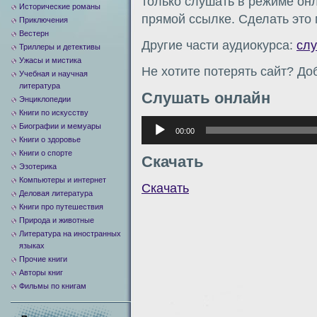
только слушать в режиме онл
Исторические романы
прямой ссылке. Сделать это
Приключения
Вестерн
Другие части аудиокурса:
сл
Триллеры и детективы
Ужасы и мистика
Не хотите потерять сайт? Доб
Учебная и научная
литература
Слушать онлайн
Энциклопедии
Книги по искусству
Аудиоплеер
Биографии и мемуары
00:00
Книги о здоровье
Книги о спорте
Скачать
Эзотерика
Компьютеры и интернет
Скачать
Деловая литература
Книги про путешествия
Природа и животные
Литература на иностранных
языках
Прочие книги
Авторы книг
Фильмы по книгам