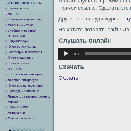
только слушать в режиме онл
Исторические романы
прямой ссылке. Сделать это
Приключения
Вестерн
Другие части аудиокурса:
сл
Триллеры и детективы
Ужасы и мистика
Не хотите потерять сайт? Доб
Учебная и научная
литература
Слушать онлайн
Энциклопедии
Книги по искусству
Аудиоплеер
Биографии и мемуары
00:00
Книги о здоровье
Книги о спорте
Скачать
Эзотерика
Компьютеры и интернет
Скачать
Деловая литература
Книги про путешествия
Природа и животные
Литература на иностранных
языках
Прочие книги
Авторы книг
Фильмы по книгам