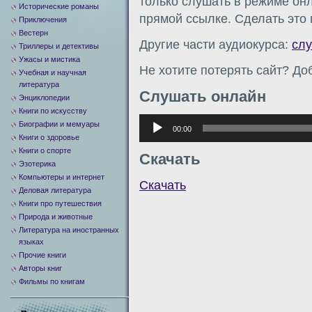
только слушать в режиме онл
Исторические романы
прямой ссылке. Сделать это
Приключения
Вестерн
Другие части аудиокурса:
сл
Триллеры и детективы
Ужасы и мистика
Не хотите потерять сайт? Доб
Учебная и научная
литература
Слушать онлайн
Энциклопедии
Книги по искусству
Аудиоплеер
Биографии и мемуары
00:00
Книги о здоровье
Книги о спорте
Скачать
Эзотерика
Компьютеры и интернет
Скачать
Деловая литература
Книги про путешествия
Природа и животные
Литература на иностранных
языках
Прочие книги
Авторы книг
Фильмы по книгам