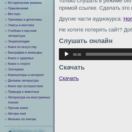
только слушать в режиме онл
Исторические романы
прямой ссылке. Сделать это
Приключения
Вестерн
Другие части аудиокурса:
Hor
Триллеры и детективы
Ужасы и мистика
Не хотите потерять сайт? Доб
Учебная и научная
литература
Слушать онлайн
Энциклопедии
Книги по искусству
Аудиоплеер
Биографии и мемуары
00:00
Книги о здоровье
Книги о спорте
Скачать
Эзотерика
Компьютеры и интернет
Скачать
Деловая литература
Книги про путешествия
Природа и животные
Литература на иностранных
языках
Прочие книги
Авторы книг
Фильмы по книгам