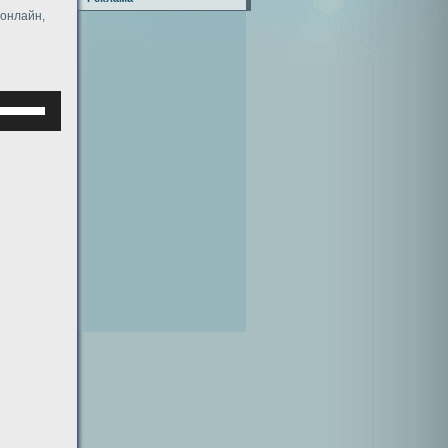
 онлайн,
Используйте
клавиши
верх/
низ,
чтобы
увеличить
или
уменьшить
ромкость.