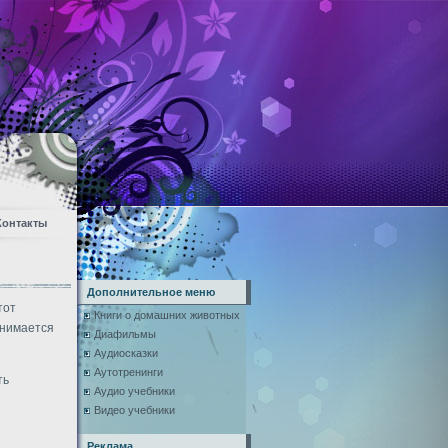
Контакты
Дополнительное меню
тот
Книги о домашних животных
анимается
Диафильмы
Аудиосказки
Аутотренинги
ть
Аудио учебники
Видео учебники
Реклама