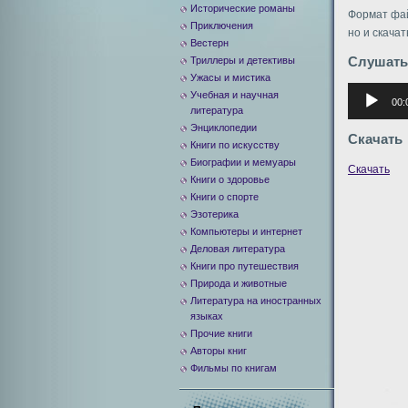
Исторические романы
Формат фай
Приключения
но и скача
Вестерн
Слушать
Триллеры и детективы
Ужасы и мистика
Аудиоплее
Учебная и научная
00:
литература
Энциклопедии
Скачать
Книги по искусству
Биографии и мемуары
Скачать
Книги о здоровье
Книги о спорте
Эзотерика
Компьютеры и интернет
Деловая литература
Книги про путешествия
Природа и животные
Литература на иностранных
языках
Прочие книги
Авторы книг
Фильмы по книгам