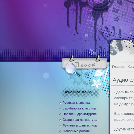
Главная
Ска
Аудио с
Основное меню
Здесь выло
словарь те
Русская классика
на дому с 
Зарубежная классика
Выложенный
Поэзия и драматургия
правильное
Старинная литература
Фэнтези и фантастика
Другие час
Любовные романы