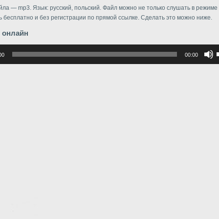
ла — mp3. Язык: русский, польский. Файл можно не только слушать в режиме
ть бесплатно и без регистрации по прямой ссылке. Сделать это можно ниже.
 онлайн
р
00
00:00
в
в
г