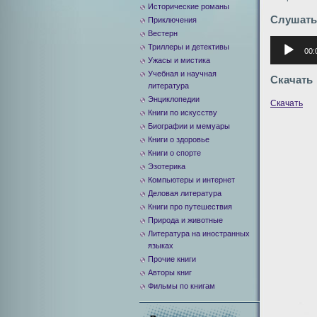
Исторические романы
Слушать
Приключения
Вестерн
Аудиоплее
Триллеры и детективы
00:
Ужасы и мистика
Учебная и научная
Скачать
литература
Энциклопедии
Скачать
Книги по искусству
Биографии и мемуары
Книги о здоровье
Книги о спорте
Эзотерика
Компьютеры и интернет
Деловая литература
Книги про путешествия
Природа и животные
Литература на иностранных
языках
Прочие книги
Авторы книг
Фильмы по книгам