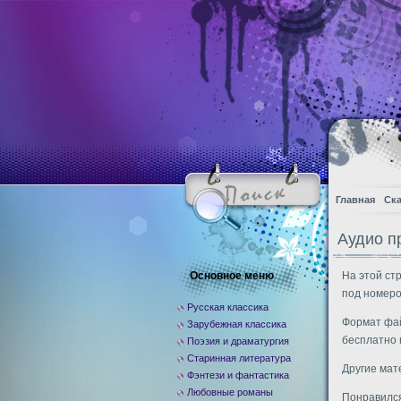
Главная
Ска
Аудио п
Основное меню
На этой ст
под номеро
Русская классика
Формат фай
Зарубежная классика
бесплатно 
Поэзия и драматургия
Старинная литература
Другие ма
Фэнтези и фантастика
Любовные романы
Понравился