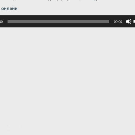
 онлайн
р
00
00:00
в
в
г