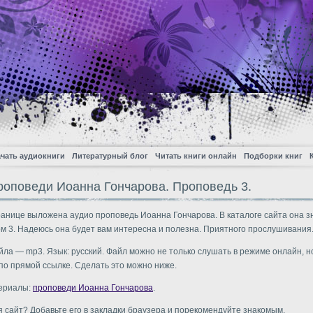
чать аудиокниги
Литературный блог
Читать книги онлайн
Подборки книг
роповеди Иоанна Гончарова. Проповедь 3.
ранице выложена аудио проповедь Иоанна Гончарова. В каталоге сайта она з
м 3. Надеюсь она будет вам интересна и полезна. Приятного прослушивания
ла — mp3. Язык: русский. Файл можно не только слушать в режиме онлайн, но
по прямой ссылке. Сделать это можно ниже.
териалы:
проповеди Иоанна Гончарова
.
 сайт? Добавьте его в закладки браузера и порекомендуйте знакомым.