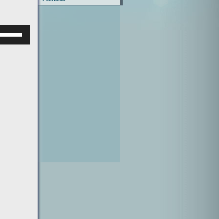
Используйте
клавиши
верх/
низ,
чтобы
увеличить
или
уменьшить
ромкость.