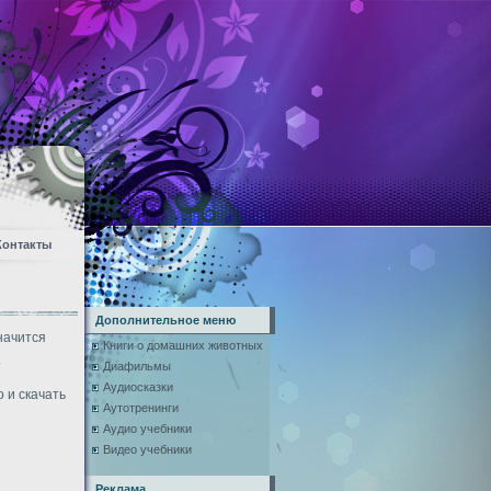
Контакты
Дополнительное меню
начится
Книги о домашних животных
.
Диафильмы
Аудиосказки
 и скачать
Аутотренинги
Аудио учебники
Видео учебники
Реклама