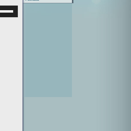
Используйте
клавиши
верх/
низ,
чтобы
увеличить
или
уменьшить
ромкость.