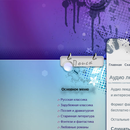
Главная
Ска
Аудио ле
Основное меню
Аудио лекц
и интересн
Русская классика
Формат фай
Зарубежная классика
бесплатно 
Поэзия и драматургия
Старинная литература
Остальные
Фэнтези и фантастика
Любовные романы
Слушать