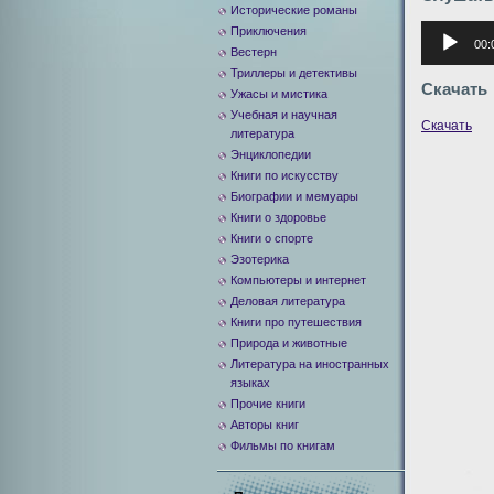
Исторические романы
Аудиоплее
Приключения
00:
Вестерн
Триллеры и детективы
Скачать
Ужасы и мистика
Учебная и научная
Скачать
литература
Энциклопедии
Книги по искусству
Биографии и мемуары
Книги о здоровье
Книги о спорте
Эзотерика
Компьютеры и интернет
Деловая литература
Книги про путешествия
Природа и животные
Литература на иностранных
языках
Прочие книги
Авторы книг
Фильмы по книгам